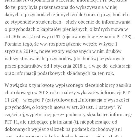
do tej pory była przeznaczona do wykazywania w niej
danych o przychodach z innych źródeł oraz o przychodach
ze stypendiów studenckich – służy obecnie do informowania
o przychodach z kapitałów pieniężnych, o których mowa w
art. 30b ust. 2 ustawy o PIT (ujmowanych w zeznaniu PIT-38).
Pomimo tego, że ww. rozporządzenie weszło w życie 1
stycznia 2019 r., nowe wzory wskazanych w nim druków
należy stosować do przychodów (dochodów) uzyskanych
przez podatników od 1 stycznia 2018 r., a więc do deklaracji
oraz informacji podatkowych składanych za ten rok.
W związku z tym kwotę wypłaconego zleceniobiorcy zasiłku
chorobowego w 2018 roku należy wykazać w informacji PIT-
11 (24) – w części F (zatytułowanej „Informacja o wysokości
przychodów, o których mowa w art. 20 ust. 1 ustawy”. W
części tej, wypełnianej przez podmioty składające informację
PIT-11, ale niebędące płatnikami (tj. niepobierające od
dokonanych wypłat zaliczek na podatek dochodowy ani
zryczałtowanego podatku dochodowego –
vide
art. 42a