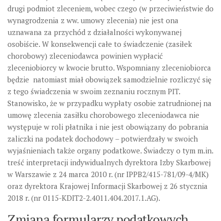
drugi podmiot zleceniem, wobec czego (w przeciwieństwie do
wynagrodzenia z ww. umowy zlecenia) nie jest ona
uznawana za przychód z działalności wykonywanej
osobiście. W konsekwencji całe to świadczenie (zasiłek
chorobowy) zleceniodawca powinien wypłacić
zleceniobiorcy w kwocie brutto. Wspomniany zleceniobiorca
będzie natomiast miał obowiązek samodzielnie rozliczyć się
z tego świadczenia w swoim zeznaniu rocznym PIT.
Stanowisko, że w przypadku wypłaty osobie zatrudnionej na
umowę zlecenia zasiłku chorobowego zleceniodawca nie
występuje w roli płatnika i nie jest obowiązany do pobrania
zaliczki na podatek dochodowy – potwierdzały w swoich
wyjaśnieniach także organy podatkowe. Świadczy o tym m.in.
treść interpretacji indywidualnych dyrektora Izby Skarbowej
w Warszawie z 24 marca 2010 r. (nr IPPB2/415-781/09-4/MK)
oraz dyrektora Krajowej Informacji Skarbowej z 26 stycznia
2018 r. (nr 0115-KDIT2-2.4011.404.2017.1.AG).
Zmiana formularzy podatkowych