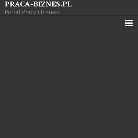
PRACA-BIZNES.PL
Portal Pracy i biznesu
Praca w kraju
Moja Firma
Artykuły
Opisy zawodów
Polska Gospodarka
Giełda światowa
Praca zagranicą
Kursy zawodowe
Kodeks