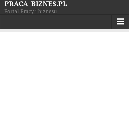
PRACA-BIZNES.PL
Portal Pracy i biznesu
Praca w kraju
Moja Firma
Artykuły
Opisy zawodów
Polska Gospodarka
Giełda światowa
Praca zagranicą
Kursy zawodowe
Kodeks