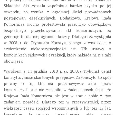
Składnica Akt została zapełniona bardzo szybko po jej
otwarciu, co wynika z ogromnej ilości prowadzonych
postępowań egzekucyjnych. Dodatkowo, Krajowa Rada
Komornicza mocno protestowała przeciwko obowiązkowi
bezpłatnego przechowywania akt komorniczych, bo
generuje to dla niej ogromne koszty. Dlatego też wystąpiła
w 2008 r. do Trybunału Konstytucyjnego z wnioskiem o
stwierdzenie niekonstytucyjności art. 37b ustawy o
komornikach sądowych i egzekucji, który nakłada na nią taki
obowiązek.
Wyrokiem z 14 grudnia 2010 r. (K 20/08) Trybunał uznał
konstytucyjność skarżonych przepisów. Zakończyło to spór
prawny o to, kto ma przechowywać akta spraw
komorniczych, ale nie zmieniło w żaden sposób faktu, że
Krajowa Rada Komornicza nie jest w stanie sobie z tym
zadaniem poradzić. Dlatego też w rzeczywistości, przez
większość czasu spośród wspomnianych 5 lub też 15 lat,
kancelarie komornicze przechowują akta spraw