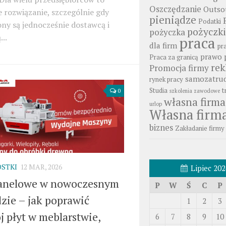
Oszczędzanie
Outso
 rozwiązanie, szczególnie gdy
pieniądze
Podatki
ony są jednocześnie dostawcą i
pożyczki
pożyczka
...
praca
dla firm
pr
prawo 
Praca za granicą
re
Promocja firmy
samozatrud
rynek pracy
Studia
t
0
szkolenia zawodowe
własna firma
urlop
Własna firm
biznes
Zakładanie firmy
STKI
12 MAR, 2026
Lipiec 202
panelowe w nowoczesnym
P
W
Ś
C
P
zie – jak poprawić
1
2
3
j płyt w meblarstwie,
6
7
8
9
10