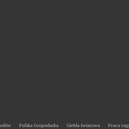
wodów
Polska Gospodarka
Giełda światowa
Praca zag