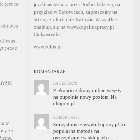
e jest to
jeżeli mieszkasz poza Podbeskidziem, na
przykład w Katowicach, zapraszamy na
stronę z ofertami z Katowic. Wszystkie
o doradca
znajdują się na
www.kopalniapracy.pl
y
Ciekawostki
kiś czas
www.rufus.pl
yt przez
KOMENTARZE
ŁDZIE
RADEK SAYS:
Z ekupon zakupy online weszły
na zupełnie nowy poziom. Na
ekupon.pl...
ROMEK SAYS:
ia w
Korzystanie z www.ekupony.pl to
acy za
popularna metoda na
oszczędzanie w sklepach i...
Wiemy,