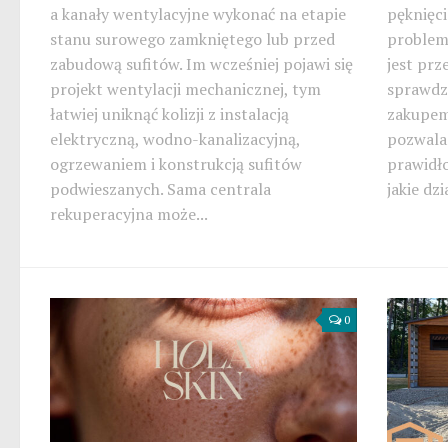
a kanały wentylacyjne wykonać na etapie
pęknięci
stanu surowego zamkniętego lub przed
problem
zabudową sufitów. Im wcześniej pojawi się
jest prz
projekt wentylacji mechanicznej, tym
sprawdz
łatwiej uniknąć kolizji z instalacją
zakupem
elektryczną, wodno-kanalizacyjną,
pozwala 
ogrzewaniem i konstrukcją sufitów
prawidł
podwieszanych. Sama centrala
jakie dz
rekuperacyjna może...
0