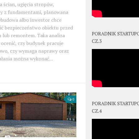
a ścian, ugięcia stropów,
y z fundamentami, planowana
ebudowa albo inwestor chce
ić bezpieczeństwo obiektu przed
PORADNIK STARTUP
 lub remontem. Taka analiza
CZ.3
ocenić, czy budynek pracuje
owo, czy wymaga naprawy oraz
iałania można wykonać...
0
PORADNIK STARTUP
CZ.4