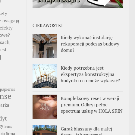
żety
 osiągają
CIEKAWOSTKI
efekty
gowe?
Kiedy wykonać instalację
sach,
rekuperacji podczas budowy
jest
domu?
]
Kiedy potrzebna jest
ekspertyza konstrukcyjna
budynku i co może wykazać?
papieros
anse
Kompleksowy reset w wersji
premium. Odkryj pełne
arka
spectrum usług w HOLA SKIN
dyt
sy
kursy
Garaż blaszany dla małej
ja firma
firmy – jak stworzyć