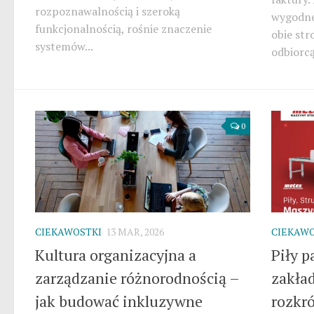
rozpoznawalnością i szeroką
wygodne
funkcjonalnością, rośnie znaczenie
obie str
systemów...
odbiorcą
0
CIEKAWOSTKI
13 MAR, 2026
CIEKAWO
Kultura organizacyjna a
Piły 
zarządzanie różnorodnością –
zakład
jak budować inkluzywne
rozkró