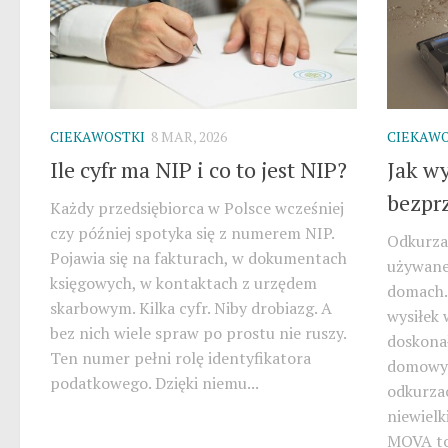
CIEKAWOSTKI
8 MAR, 2026
CIEKAWO
Ile cyfr ma NIP i co to jest NIP?
Jak w
bezpr
Każdy przedsiębiorca w Polsce wcześniej
czy później spotyka się z numerem NIP.
Odkurza
Pojawia się na fakturach, w dokumentach
używane
księgowych, w kontaktach z urzędem
domach. 
skarbowym. Kilka cyfr. Niby drobiazg. A
wysiłek 
bez nich wiele spraw po prostu nie ruszy.
doskona
Ten numer pełni rolę identyfikatora
domowyc
podatkowego. Dzięki niemu...
odkurza
niewielk
MOVA to 