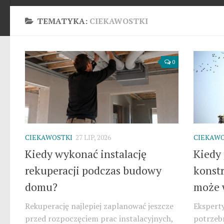
TEMATYKA:
CIEKAWOSTKI
0
CIEKAWOSTKI
27 LIP, 2026
CIEKAWO
Kiedy wykonać instalację
Kiedy 
rekuperacji podczas budowy
konst
domu?
może 
Rekuperację najlepiej zaplanować jeszcze
Ekspert
przed rozpoczęciem prac instalacyjnych,
potrzebn