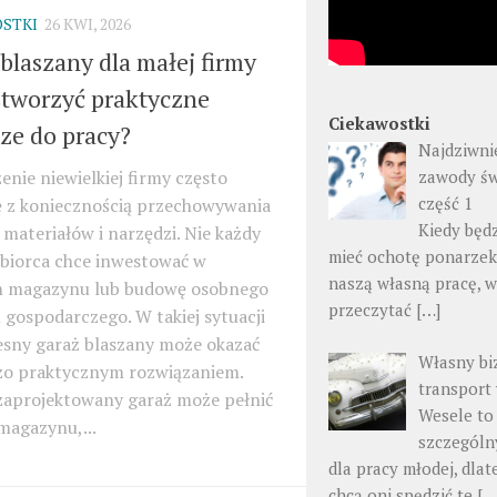
STKI
26 KWI, 2026
blaszany dla małej firmy
stworzyć praktyczne
Ciekawostki
ze do pracy?
Najdziwni
nie niewielkiej firmy często
zawody św
część 1
ę z koniecznością przechowywania
Kiedy będ
 materiałów i narzędzi. Nie każdy
mieć ochotę ponarzek
ębiorca chce inwestować w
naszą własną pracę, 
 magazynu lub budowę osobnego
przeczytać
[…]
gospodarczego. W takiej sytuacji
sny garaż blaszany może okazać
Własny bi
dzo praktycznym rozwiązaniem.
transport
zaprojektowany garaż może pełnić
Wesele to
magazynu,...
szczególn
dla pracy młodej, dlat
chcą oni spędzić te
[…