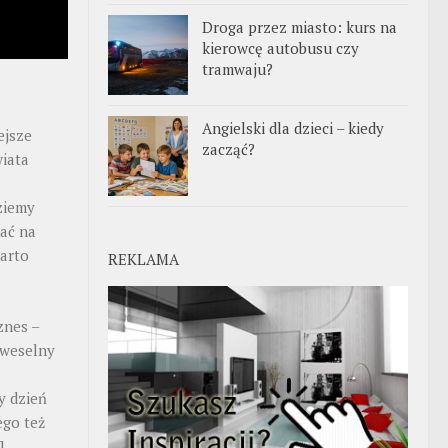
Droga przez miasto: kurs na
kierowcę autobusu czy
tramwaju?
Angielski dla dzieci – kiedy
ejsze
zacząć?
iata
ziemy
ać na
warto
REKLAMA
znes –
 weselny
y dzień
ego też
]