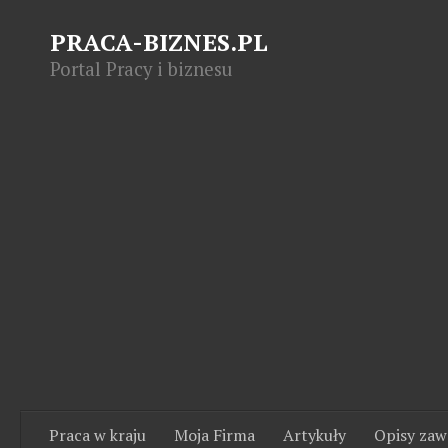
PRACA-BIZNES.PL
Portal Pracy i biznesu
Praca w kraju
Moja Firma
Artykuły
Opisy za