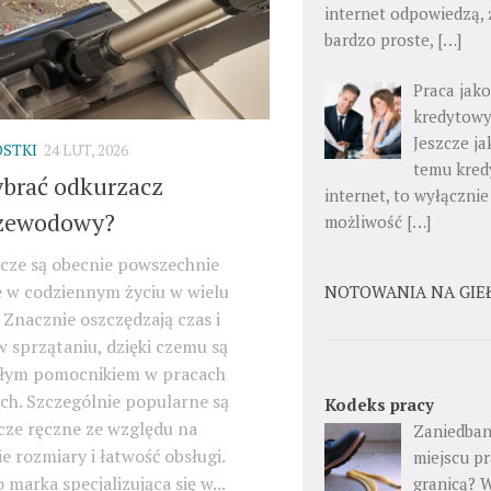
internet odpowiedzą, ż
bardzo proste, […]
Praca jak
kredytow
Jeszcze ja
STKI
24 LUT, 2026
temu kred
ybrać odkurzacz
internet, to wyłącznie
zewodowy?
możliwość […]
cze są obecnie powszechnie
 w codziennym życiu w wielu
NOTOWANIA NA GIE
Znacznie oszczędzają czas i
w sprzątaniu, dzięki czemu są
łym pomocnikiem w pracach
h. Szczególnie popularne są
Kodeks pracy
cze ręczne ze względu na
Zaniedban
ie rozmiary i łatwość obsługi.
miejscu pr
marka specjalizująca się w...
granicą? 