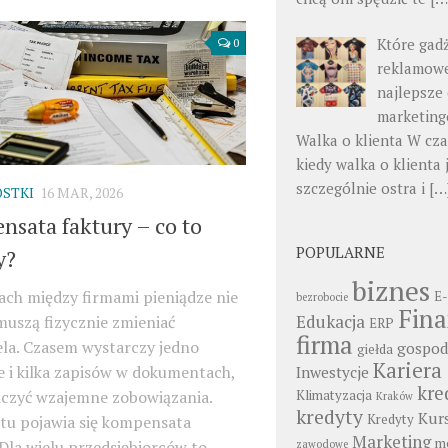
Które gad
0
reklamowe
najlepsze 
marketin
Walka o klienta W cza
kiedy walka o klienta 
szczególnie ostra i
[…
STKI
16 MAR, 2026
sata faktury – co to
POPULARNE
y?
biznes
ach między firmami pieniądze nie
E-
bezrobocie
Fin
Edukacja
uszą fizycznie zmieniać
ERP
firma
ela. Czasem wystarczy jedno
gospod
giełda
Kariera
e i kilka zapisów w dokumentach,
Inwestycje
kre
Klimatyzacja
iczyć wzajemne zobowiązania.
Kraków
kredyty
Kur
Kredyty
 tu pojawia się kompensata
Marketing
mo
 Dla wielu przedsiębiorców to
zawodowe