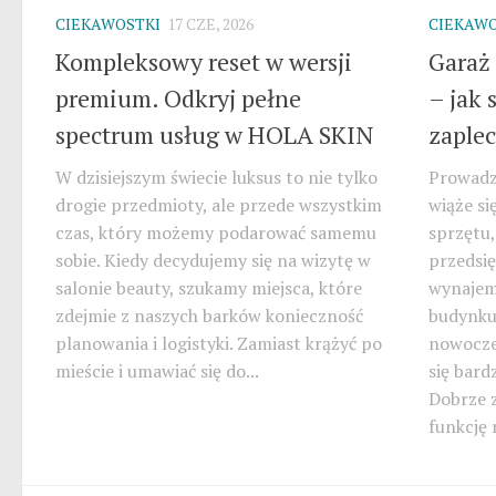
CIEKAWOSTKI
17 CZE, 2026
CIEKAWO
Kompleksowy reset w wersji
Garaż 
premium. Odkryj pełne
– jak 
spectrum usług w HOLA SKIN
zaplec
W dzisiejszym świecie luksus to nie tylko
Prowadze
drogie przedmioty, ale przede wszystkim
wiąże si
czas, który możemy podarować samemu
sprzętu,
sobie. Kiedy decydujemy się na wizytę w
przedsi
salonie beauty, szukamy miejsca, które
wynajem
zdejmie z naszych barków konieczność
budynku 
planowania i logistyki. Zamiast krążyć po
nowocze
mieście i umawiać się do...
się bar
Dobrze 
funkcję 