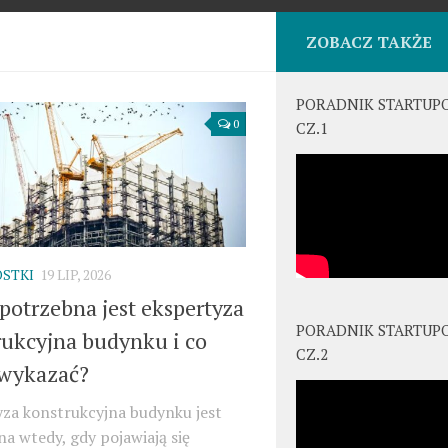
ZOBACZ TAKŻE
PORADNIK STARTUP
0
CZ.1
STKI
19 LIP, 2026
potrzebna jest ekspertyza
PORADNIK STARTUP
rukcyjna budynku i co
CZ.2
wykazać?
yza konstrukcyjna budynku jest
a wtedy, gdy pojawiają się