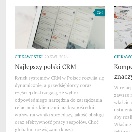
0
CIEKAWOSTKI
20 KWI, 2026
CIEKAWO
Najlepszy polski CRM
Kompen
znacz
Rynek systemów CRM w Polsce rozwija się
dynamicznie, a przedsiębiorcy coraz
W relacj
częściej dostrzegają, że wybór
zawsze m
odpowiedniego narzędzia do zarządzania
właścici
relacjami z klientami ma bezpośredni
ustaleni
wpływ na wyniki sprzedaży, jakość obsługi
aby rozl
oraz efektywność pracy zespołów. Choć
Właśnie
globalne rozwiązania kuszą
faktury.