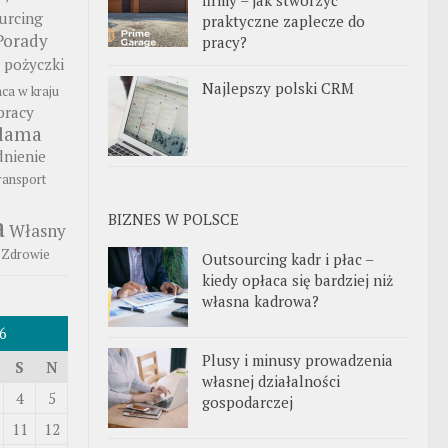
urcing
praktyczne zaplecze do
Porady
pracy?
pożyczki
Najlepszy polski CRM
aca w kraju
pracy
klama
nienie
ransport
BIZNES W POLSCE
a
Własny
Zdrowie
Outsourcing kadr i płac –
kiedy opłaca się bardziej niż
własna kadrowa?
6
Plusy i minusy prowadzenia
S
N
własnej działalności
4
5
gospodarczej
11
12