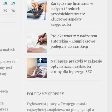
18
19
Zarządzanie finansami w
małych i średnich
25
26
przedsiębiorstwach:
Kluczowe aspekty
księgowości
Projekt wnętrz z nadzorem
autorskim – Kompleksowe
podejście do aranżacji
la małych
Najlepsze praktyki w zakresie
 pierwszej
optymalizacji szybkości
rmy jest
strony dla lepszego SEO
teśmy
praca
POLECAMY SERWISY
óre
Ogłoszenia pracy z Twojego miasta
przez
najszybciej znajdziesz na
placpigal.pl
a