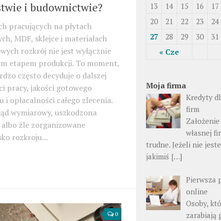
stwie i budownictwie?
13
14
15
16
17
20
21
22
23
24
ch pracujących na płytach
27
28
29
30
31
h, MDF, sklejce i materiałach
ych rozkrój nie jest wyłącznie
« Cze
m etapem produkcji. To moment,
rdzo często decyduje o dalszej
Moja firma
i pracy, jakości gotowego
Kredyty d
 i opłacalności całego zlecenia.
firm
łąd wymiarowy, uszkodzona
Założenie
 albo źle zorganizowane
własnej fi
ko rozkroju...
trudne. Jeżeli nie jes
jakimiś […]
Pierwsza 
online
Osoby, kt
zarabiają 
0