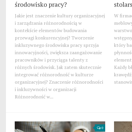
środowisko pracy?
stolar
Jakie jest znaczenie kultury organizacyjnej
W firma
i zarządzania różnorodnością w
meblowyc
kontekście elementów budowania
warstwow
przewagi konkurencyjnej? Tworzenie
wstępny
inkluzywnego środowiska pracy sprzyja
który ba
innowacyjności, zwiększa zaangażowanie
płynnośc
pracowników i przyciąga talenty z
elementu
różnych środowisk. Jak zatem skutecznie
Każdy b
integrować różnorodność w kulturze
krawędź
organizacyjnej?​ Znaczenie różnorodności
stanowis
i inkluzywności w organizacji
Różnorodność w...
0