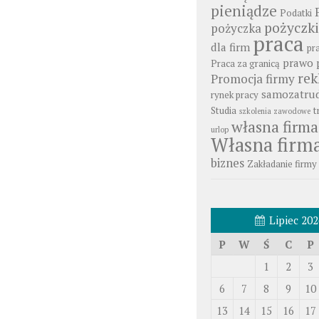
pieniądze
Podatki
pożyczki
pożyczka
praca
dla firm
pr
prawo 
Praca za granicą
re
Promocja firmy
samozatrud
rynek pracy
Studia
t
szkolenia zawodowe
własna firma
urlop
Własna firm
biznes
Zakładanie firmy
Lipiec 202
P
W
Ś
C
P
1
2
3
6
7
8
9
10
13
14
15
16
17