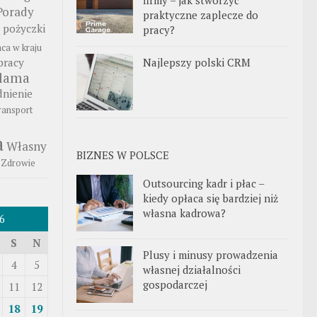
Porady
praktyczne zaplecze do
pożyczki
pracy?
aca w kraju
Najlepszy polski CRM
pracy
klama
nienie
ransport
a
Własny
BIZNES W POLSCE
Zdrowie
Outsourcing kadr i płac –
kiedy opłaca się bardziej niż
własna kadrowa?
6
S
N
Plusy i minusy prowadzenia
4
5
własnej działalności
gospodarczej
11
12
18
19