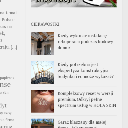
na temat
 Polsce
CIEKAWOSTKI
zas na
ek,
Kiedy wykonać instalację
 z
rekuperacji podczas budowy
kraju.
[…]
domu?
Kiedy potrzebna jest
ekspertyza konstrukcyjna
budynku i co może wykazać?
papieros
anse
arka
Kompleksowy reset w wersji
premium. Odkryj pełne
dyt
spectrum usług w HOLA SKIN
sy
kursy
ja firma
Garaż blaszany dla małej
urcing
firmy – jak stworzyć