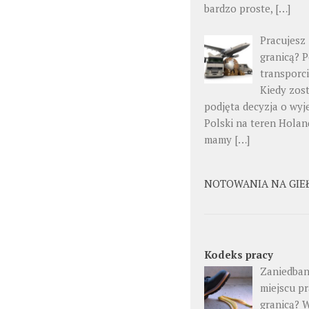
bardzo proste, […]
Pracujesz
granicą? 
transporc
Kiedy zos
podjęta decyzja o wyj
Polski na teren Holand
mamy […]
NOTOWANIA NA GIE
Kodeks pracy
Zaniedban
miejscu pr
granicą? 