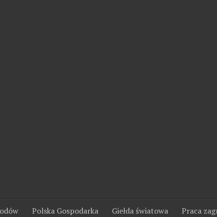
wodów
Polska Gospodarka
Giełda światowa
Praca zag