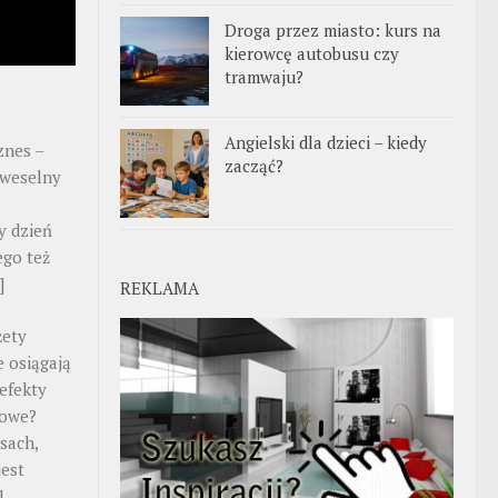
Droga przez miasto: kurs na
kierowcę autobusu czy
tramwaju?
Angielski dla dzieci – kiedy
znes –
zacząć?
 weselny
y dzień
ego też
]
REKLAMA
żety
 osiągają
efekty
gowe?
sach,
jest
]