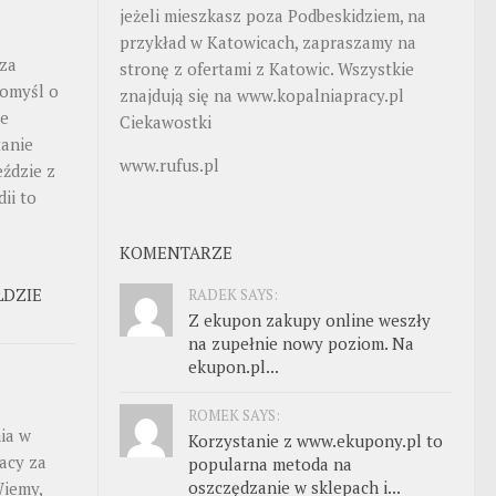
jeżeli mieszkasz poza Podbeskidziem, na
przykład w Katowicach, zapraszamy na
 za
stronę z ofertami z Katowic. Wszystkie
Pomyśl o
znajdują się na
www.kopalniapracy.pl
ie
Ciekawostki
tanie
www.rufus.pl
eździe z
ii to
KOMENTARZE
ŁDZIE
RADEK SAYS:
Z ekupon zakupy online weszły
na zupełnie nowy poziom. Na
ekupon.pl...
ROMEK SAYS:
ia w
Korzystanie z www.ekupony.pl to
acy za
popularna metoda na
oszczędzanie w sklepach i...
Wiemy,