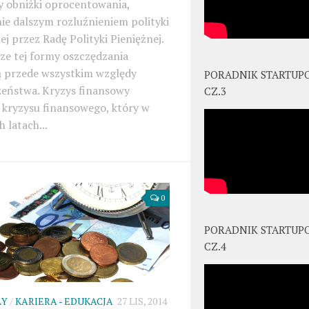
y obniżki oprocentowania,
ie dalszym rozluźnieniem polityki
ej przez Radę Polityki Pieniężnej.
ze tej formy oszczędzania
ą przede wszystkim względy
PORADNIK STARTUP
zeństwa. Kryzys finansowy
CZ.3
kryzysu finansowego, który w
h latach...
0
PORADNIK STARTUP
CZ.4
ŁY
/
KARIERA - EDUKACJA
27 LIS, 2014