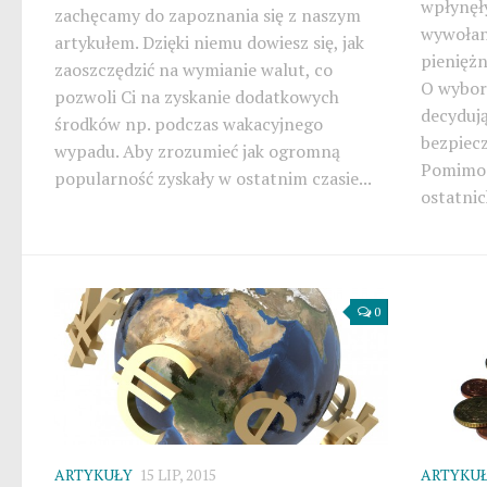
wpłynęł
zachęcamy do zapoznania się z naszym
wywołan
artykułem. Dzięki niemu dowiesz się, jak
pieniężn
zaoszczędzić na wymianie walut, co
O wybor
pozwoli Ci na zyskanie dodatkowych
decyduj
środków np. podczas wakacyjnego
bezpiec
wypadu. Aby zrozumieć jak ogromną
Pomimo 
popularność zyskały w ostatnim czasie...
ostatnic
0
ARTYKUŁY
15 LIP, 2015
ARTYKU