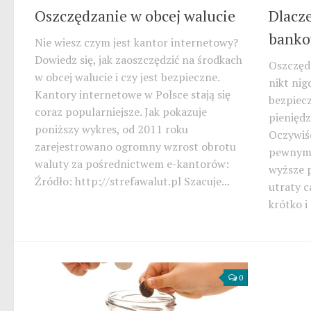
Oszczędzanie w obcej walucie
Dlacze
banko
Nie wiesz czym jest kantor internetowy?
Dowiedz się, jak zaoszczędzić na środkach
Oszczędz
w obcej walucie i czy jest bezpieczne.
nikt nig
Kantory internetowe w Polsce stają się
bezpiecz
coraz popularniejsze. Jak pokazuje
pieniędz
poniższy wykres, od 2011 roku
Oczywiśc
zarejestrowano ogromny wzrost obrotu
pewnym 
waluty za pośrednictwem e-kantorów:
wyższe p
Źródło: http://strefawalut.pl Szacuje...
utraty c
krótko i
0