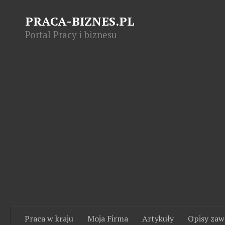
PRACA-BIZNES.PL
Portal Pracy i biznesu
Praca w kraju
Moja Firma
Artykuły
Opisy za