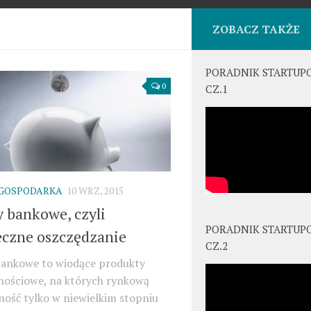
ZOBACZ TAKŻE
PORADNIK STARTUP
0
CZ.1
 GOSPODARKA
10 WRZ, 2015
 bankowe, czyli
PORADNIK STARTUP
eczne oszczędzanie
CZ.2
bankowe to wiodące produkty
nościowe, na których rynkową
ość tylko w niewielkim stopniu