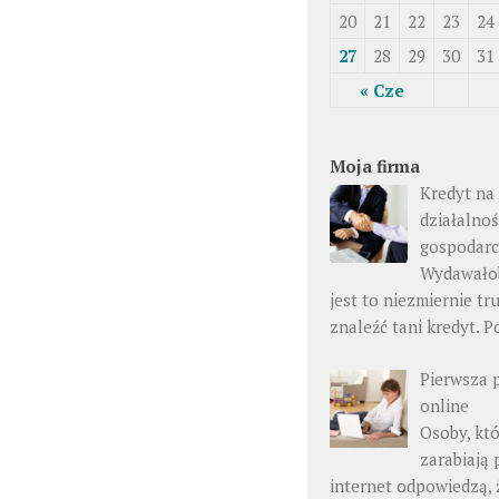
20
21
22
23
24
27
28
29
30
31
« Cze
Moja firma
Kredyt na
działalno
gospodar
Wydawałob
jest to niezmiernie tr
znaleźć tani kredyt. P
Pierwsza 
online
Osoby, kt
zarabiają 
internet odpowiedzą, ż