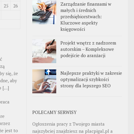
Zarządzanie finansami w
25
26
małych i średnich
przedsiębiorstwach:
Kluczowe aspekty
księgowości
Projekt wnętrz z nadzorem
autorskim – Kompleksowe
podejście do aranżacji
ść
czą
Najlepsze praktyki w zakresie
y się, że
optymalizacji szybkości
udne, aby
strony dla lepszego SEO
o […]
praca
POLECAMY SERWISY
óre
przez
Ogłoszenia pracy z Twojego miasta
e jest to
najszybciej znajdziesz na
placpigal.pl
a