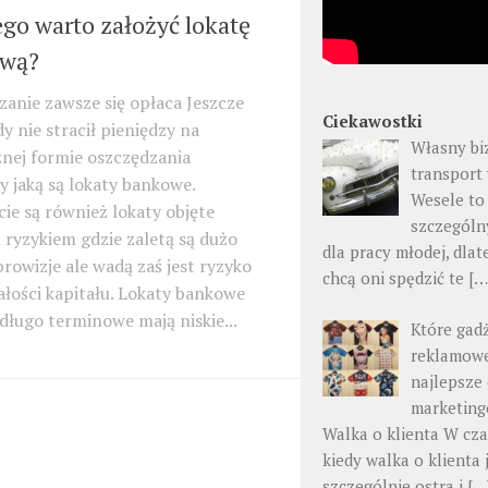
go warto założyć lokatę
wą?
anie zawsze się opłaca Jeszcze
Ciekawostki
dy nie stracił pieniędzy na
Własny bi
nej formie oszczędzania
transport
y jaką są lokaty bankowe.
Wesele to
ie są również lokaty objęte
szczególn
ryzykiem gdzie zaletą są dużo
dla pracy młodej, dlat
rowizje ale wadą zaś jest ryzyko
chcą oni spędzić te
[…
ałości kapitału. Lokaty bankowe
 długo terminowe mają niskie...
Które gad
reklamowe
najlepsze 
marketin
Walka o klienta W cza
kiedy walka o klienta 
szczególnie ostra i
[…