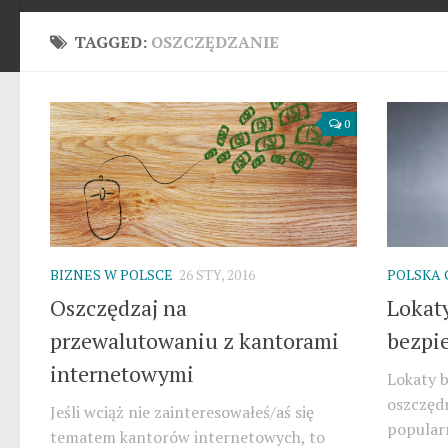
TAGGED:
OSZCZĘDZANIE
0
BIZNES W POLSCE
26 STY, 2016
POLSKA
Oszczędzaj na
Lokaty
przewalutowaniu z kantorami
bezpi
internetowymi
Lokaty 
oszczęd
Jeśli wciąż nie zainteresowałeś/aś się
popularn
tematem kantorów internetowych, to