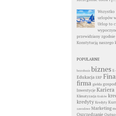
Wszystko 
urlopów w
Urlop to c
wypoczyn
przewidziany zgodnie
Konstytucją naszego 
POPULARNE
biznes
E-
bezrobocie
Fin
Edukacja
ERP
firma
gospod
giełda
Kariera
Inwestycje
kre
Klimatyzacja
Kraków
kredyty
Kur
Kredyty
Marketing
mo
zawodowe
Oszczędzanie
Outso