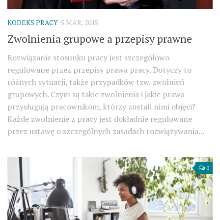
KODEKS PRACY
5 MAR, 2015
Zwolnienia grupowe a przepisy prawne
Rozwiązanie stosunku pracy jest szczegółowo
regulowane przez przepisy prawa pracy. Dotyczy to
różnych sytuacji, także przypadków tzw. zwolnień
grupowych. Czym są takie zwolnienia i jakie prawa
przysługują pracownikom, którzy zostali nimi objęci?
Każde zwolnienie z pracy jest dokładnie regulowane
przez ustawę o szczególnych zasadach rozwiązywania...
0