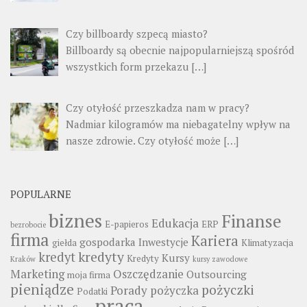
Czy billboardy szpecą miasto?
Billboardy są obecnie najpopularniejszą spośród
wszystkich form przekazu
[…]
Czy otyłość przeszkadza nam w pracy?
Nadmiar kilogramów ma niebagatelny wpływ na
nasze zdrowie. Czy otyłość może
[…]
POPULARNE
biznes
Finanse
Edukacja
E-papieros
ERP
bezrobocie
firma
Kariera
gospodarka
Inwestycje
giełda
Klimatyzacja
kredyty
kredyt
Kursy
Kredyty
Kraków
kursy zawodowe
Marketing
Oszczędzanie
Outsourcing
moja firma
pieniądze
pożyczki
Porady
pożyczka
Podatki
praca