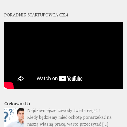
PORADNIK STARTUPOWCA CZ.4
Ciekawostki
Najdziwniejsze zawody świata część 1
Kiedy będziemy mieć ochotę ponarzekać na
naszą własną pracę, warto przeczytać
[…]