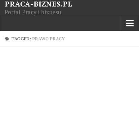
PRACA-BIZNES.PL
Portal Pracy i biznesu
Praca w kraju
TAGGED:
PRAWO PRACY
Moja Firma
Artykuły
Opisy zawodów
Polska Gospodarka
Giełda światowa
Praca zagranicą
Kursy zawodowe
Kodeks