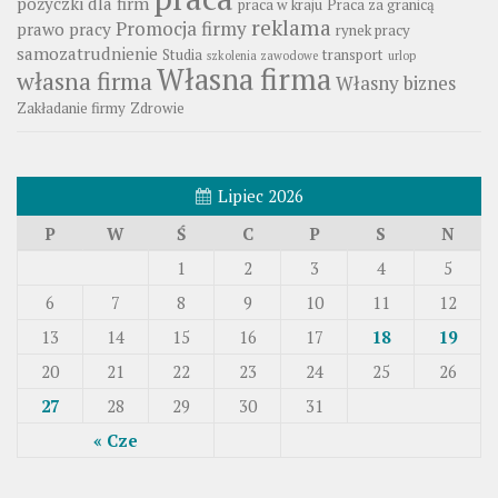
pożyczki dla firm
praca w kraju
Praca za granicą
reklama
Promocja firmy
prawo pracy
rynek pracy
samozatrudnienie
Studia
transport
szkolenia zawodowe
urlop
Własna firma
własna firma
Własny biznes
Zakładanie firmy
Zdrowie
Lipiec 2026
P
W
Ś
C
P
S
N
1
2
3
4
5
6
7
8
9
10
11
12
13
14
15
16
17
18
19
20
21
22
23
24
25
26
27
28
29
30
31
« Cze