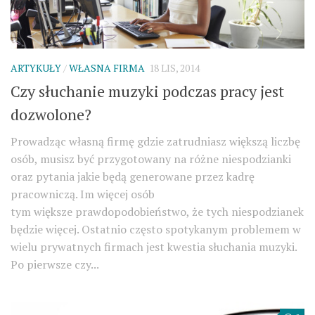
ARTYKUŁY
/
WŁASNA FIRMA
18 LIS, 2014
Czy słuchanie muzyki podczas pracy jest
dozwolone?
Prowadząc własną firmę gdzie zatrudniasz większą liczbę
osób, musisz być przygotowany na różne niespodzianki
oraz pytania jakie będą generowane przez kadrę
pracowniczą. Im więcej osób
tym większe prawdopodobieństwo, że tych niespodzianek
będzie więcej. Ostatnio często spotykanym problemem w
wielu prywatnych firmach jest kwestia słuchania muzyki.
Po pierwsze czy...