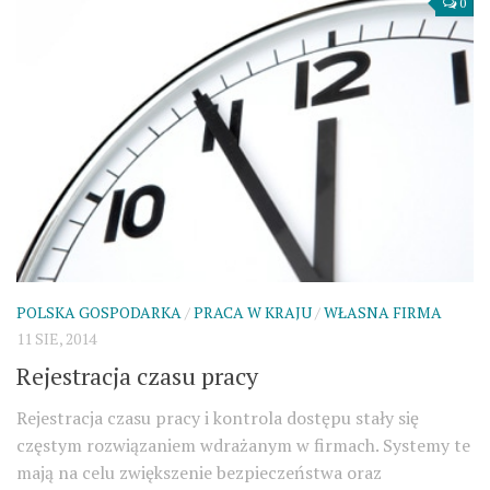
0
POLSKA GOSPODARKA
/
PRACA W KRAJU
/
WŁASNA FIRMA
11 SIE, 2014
Rejestracja czasu pracy
Rejestracja czasu pracy i kontrola dostępu stały się
częstym rozwiązaniem wdrażanym w firmach. Systemy te
mają na celu zwiększenie bezpieczeństwa oraz