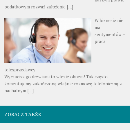
podatkowym rozważ założenie
[…]
W biznesie nie
ma
sentymentów –
praca
telesprzedawcy
Wyrzucisz go drzwiami to wlezie oknem! Tak często
komentujemy zakończoną właśnie rozmowę telefoniczną z
nachalnym
[…]
ZOBACZ TAKŻE