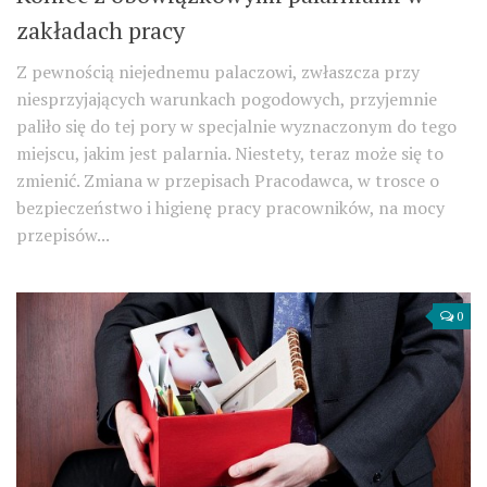
zakładach pracy
Z pewnością niejednemu palaczowi, zwłaszcza przy
niesprzyjających warunkach pogodowych, przyjemnie
paliło się do tej pory w specjalnie wyznaczonym do tego
miejscu, jakim jest palarnia. Niestety, teraz może się to
zmienić. Zmiana w przepisach Pracodawca, w trosce o
bezpieczeństwo i higienę pracy pracowników, na mocy
przepisów...
0