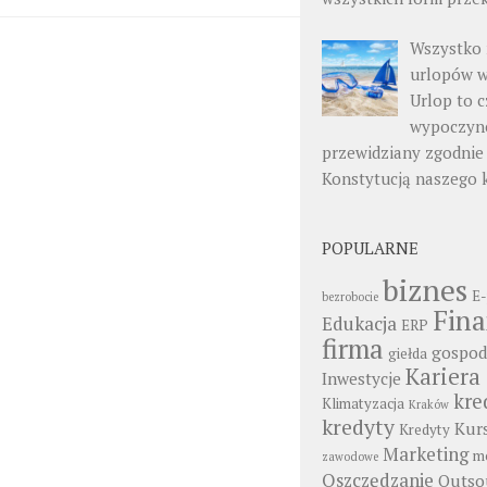
Wszystko 
urlopów w
Urlop to c
wypoczyn
przewidziany zgodnie
Konstytucją naszego 
POPULARNE
biznes
E-
bezrobocie
Fin
Edukacja
ERP
firma
gospod
giełda
Kariera
Inwestycje
kre
Klimatyzacja
Kraków
kredyty
Kur
Kredyty
Marketing
mo
zawodowe
Oszczędzanie
Outso