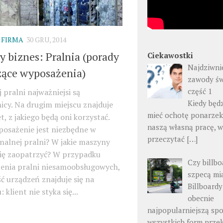
 FIRMA
30 GRU, 2014
 biznes: Pralnia (porady
Ciekawostki
Najdziwni
zące wyposażenia)
zawody św
część 1
 pralni najważniejsi są
Kiedy będ
cy. Na drugim miejscu znajduje
mieć ochotę ponarzek
ęt, z jakiego będą oni korzystać.
naszą własną pracę, 
posażenie jest niezbędne w
przeczytać
[…]
nalnej pralni? W jakie maszyny
się zaopatrzyć? W przypadku
Czy billbo
enia pralni niesamoobsługowych,
szpecą mi
ć urządzeń znajduje się na
Billboardy
 klient nie styka się...
obecnie
najpopularniejszą sp
wszystkich form prz