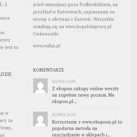
 […]
jeżeli mieszkasz poza Podbeskidziem, na
przykład w Katowicach, zapraszamy na
praca
stronę z ofertami z Katowic. Wszystkie
znajdują się na
www.kopalniapracy.pl
óre
Ciekawostki
przez
www.rufus.pl
e jest to
KOMENTARZE
ŁDZIE
RADEK SAYS:
Z ekupon zakupy online weszły
na zupełnie nowy poziom. Na
ekupon.pl...
ia w
ROMEK SAYS:
acy za
Korzystanie z www.ekupony.pl to
Wiemy,
popularna metoda na
oszczędzanie w sklepach i...
kać