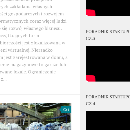
cych zakładania własnych
ości gospodarczych i rozwojem
formatycznych coraz więcej ludzi
 się rozwój własnego biznesu.
PORADNIK STARTUP
oczątkujących form
CZ.3
biorczości jest zlokalizowana w
eni wirtualnej. Nierzadko
rm jest zarejestrowana w domu, a
zenie magazynowe to garaże lub
wane lokale. Ograniczenie
z...
PORADNIK STARTUP
CZ.4
1