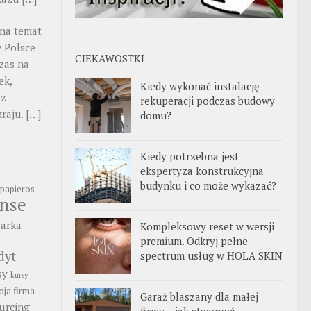
na temat
 Polsce
CIEKAWOSTKI
zas na
ek,
Kiedy wykonać instalację
 z
rekuperacji podczas budowy
kraju.
[…]
domu?
Kiedy potrzebna jest
ekspertyza konstrukcyjna
budynku i co może wykazać?
papieros
anse
arka
Kompleksowy reset w wersji
premium. Odkryj pełne
dyt
spectrum usług w HOLA SKIN
sy
kursy
ja firma
Garaż blaszany dla małej
urcing
firmy – jak stworzyć