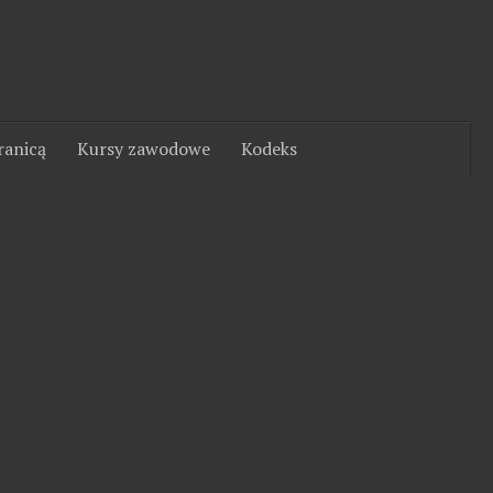
ranicą
Kursy zawodowe
Kodeks