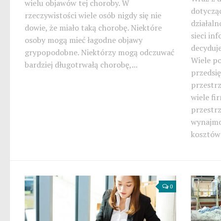
wielu objawów tej choroby. W
dotyczą
rzeczywistości wiele osób nigdy się nie
działaln
dowie, że miało taką chorobę. Niektóre
sieci in
osoby mogą mieć łagodne objawy
decyduje
grypopodobne. Niektórzy mogą odczuwać
Wiele p
bardziej długotrwałą chorobę,...
przedsię
przestrz
wiele fi
przestr
wynajmo
kosztów 
0