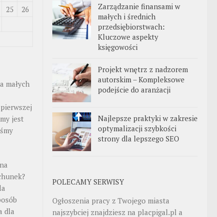
Zarządzanie finansami w
25
26
małych i średnich
przedsiębiorstwach:
Kluczowe aspekty
księgowości
Projekt wnętrz z nadzorem
autorskim – Kompleksowe
la małych
podejście do aranżacji
 pierwszej
Najlepsze praktyki w zakresie
rmy jest
optymalizacji szybkości
teśmy
strony dla lepszego SEO
 na
chunek?
POLECAMY SERWISY
la
posób
Ogłoszenia pracy z Twojego miasta
a dla
najszybciej znajdziesz na
placpigal.pl
a