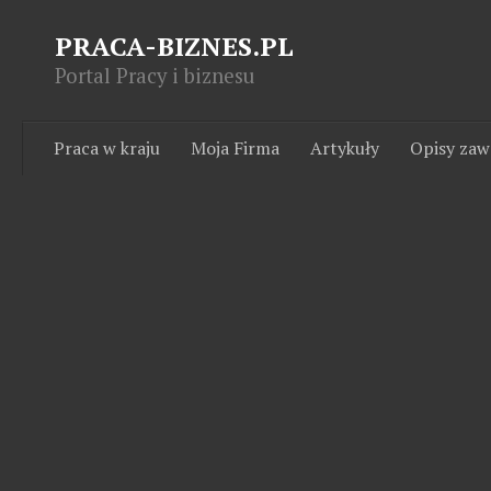
PRACA-BIZNES.PL
Portal Pracy i biznesu
Praca w kraju
Moja Firma
Artykuły
Opisy za