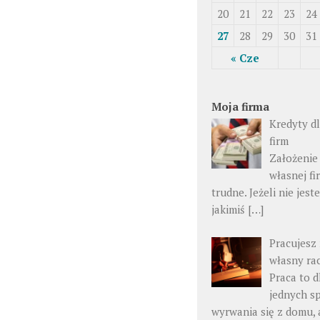
20
21
22
23
24
27
28
29
30
31
« Cze
Moja firma
Kredyty d
firm
Założenie
własnej fi
trudne. Jeżeli nie jes
jakimiś […]
Pracujesz
własny ra
Praca to d
jednych s
wyrwania się z domu, 