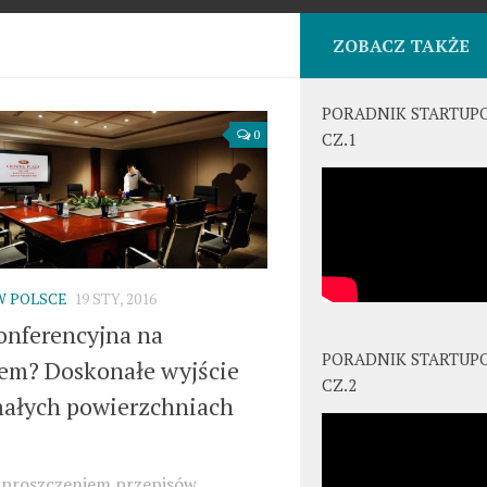
ZOBACZ TAKŻE
PORADNIK STARTUP
0
CZ.1
W POLSCE
19 STY, 2016
onferencyjna na
PORADNIK STARTUP
em? Doskonałe wyjście
CZ.2
małych powierzchniach
uproszczeniem przepisów