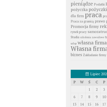
pieniądze
Podatki
pożyczki
pożyczka
praca
dla firm
pr
prawo 
Praca za granicą
re
Promocja firmy
samozatrud
rynek pracy
Studia
t
szkolenia zawodowe
własna firma
urlop
Własna firm
biznes
Zakładanie firmy
Lipiec 202
P
W
Ś
C
P
1
2
3
6
7
8
9
10
13
14
15
16
17