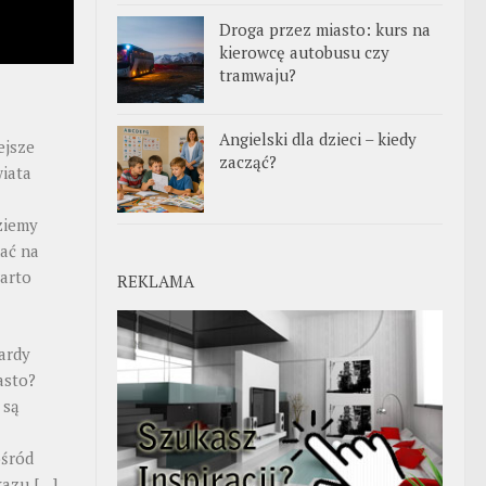
Droga przez miasto: kurs na
kierowcę autobusu czy
tramwaju?
Angielski dla dzieci – kiedy
ejsze
zacząć?
iata
ziemy
ać na
warto
REKLAMA
ardy
asto?
 są
ośród
ekazu
[…]