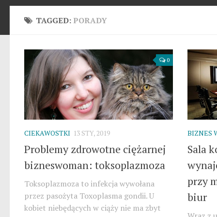
TAGGED:
PORADY
0
CIEKAWOSTKI
13 STY, 2019
BIZNES 
Problemy zdrowotne ciężarnej
Sala k
bizneswoman: toksoplazmoza
wynaj
przy 
Toksoplazmoza to infekcja wywołana
biur
przez pasożyta Toxoplasma gondii. U
kobiet niebędących w ciąży nie ma zbyt
Wraz z 