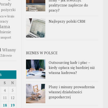
Porady
praktyczne zaplecze do
pożyczki
pracy?
aca w kraju
Najlepszy polski CRM
pracy
klama
nienie
ransport
a
Własny
BIZNES W POLSCE
Zdrowie
Outsourcing kadr i płac –
kiedy opłaca się bardziej niż
własna kadrowa?
6
S
N
Plusy i minusy prowadzenia
4
5
własnej działalności
gospodarczej
11
12
18
19