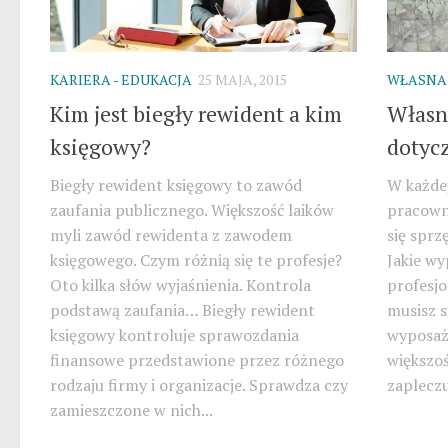
KARIERA - EDUKACJA
25 MAJA, 2015
WŁASNA
Kim jest biegły rewident a kim
Własny
księgowy?
dotyc
Biegły rewident księgowy to zawód
W każdej
zaufania publicznego. Większość laików
pracowni
myli zawód rewidenta z zawodem
się sprz
księgowego. Czym różnią się te profesje?
Jakie wy
Oto kilka słów wyjaśnienia. Kontrola
profesjo
podstawą zaufania… Biegły rewident
musisz 
księgowy kontroluje sprawozdania
wyposaż
finansowe przedstawione przez różnego
większoś
rodzaju firmy i organizacje. Sprawdza czy
zapleczu:
zamieszczone w nich...