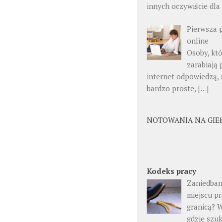
innych oczywiście dla
Pierwsza 
online
Osoby, kt
zarabiają 
internet odpowiedzą, ż
bardzo proste, […]
NOTOWANIA NA GIE
Kodeks pracy
Zaniedban
miejscu pr
granicą? 
gdzie szu