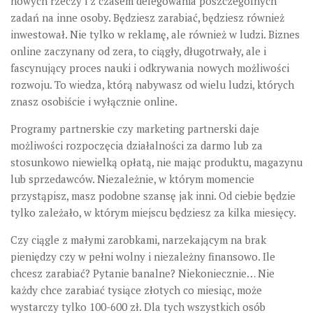
nowych rzeczy i z czasem delegowania poszczególnych
zadań na inne osoby. Będziesz zarabiać, będziesz również
inwestował. Nie tylko w reklamę, ale również w ludzi. Biznes
online zaczynany od zera, to ciągły, długotrwały, ale i
fascynujący proces nauki i odkrywania nowych możliwości
rozwoju. To wiedza, którą nabywasz od wielu ludzi, których
znasz osobiście i wyłącznie online.
Programy partnerskie czy marketing partnerski daje
możliwości rozpoczęcia działalności za darmo lub za
stosunkowo niewielką opłatą, nie mając produktu, magazynu
lub sprzedawców. Niezależnie, w którym momencie
przystąpisz, masz podobne szansę jak inni. Od ciebie będzie
tylko zależało, w którym miejscu będziesz za kilka miesięcy.
Czy ciągle z małymi zarobkami, narzekającym na brak
pieniędzy czy w pełni wolny i niezależny finansowo. Ile
chcesz zarabiać? Pytanie banalne? Niekoniecznie… Nie
każdy chce zarabiać tysiące złotych co miesiąc, może
wystarczy tylko 100-600 zł. Dla tych wszystkich osób