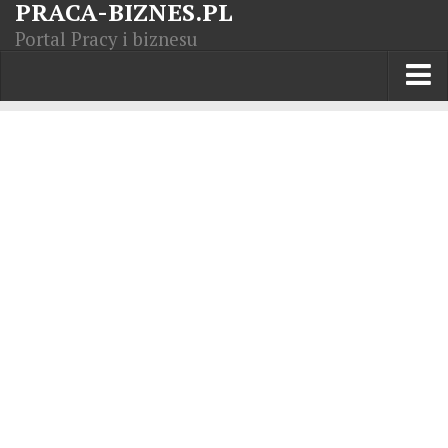
PRACA-BIZNES.PL
Portal Pracy i biznesu
Praca w kraju
Moja Firma
Artykuły
Opisy zawodów
Polska Gospodarka
Giełda światowa
Praca zagranicą
Kursy zawodowe
Kodeks