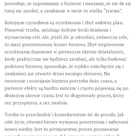
powoduje, że zapominamy o biznesie i uważamy, że nie da się
tutaj nic zarobić, a zarabianie w necie to wielka “ściema”.
Kolejnym czynnikiem są oczekiwania i zbyt ambitny plan.
Planować trzeba, ustalając kolejne kroki działania i
wyznaczenia celi. Ale, jeżeli źle je określisz, zwłaszcza cele,
to masz gwarantowany koniec biznesu. Zbyt wygórowane
oczekiwania finansowe w pierwszym okresie działalności,
kiedy praktycznie nie będziesz zarabiać, ale tylko budować
podstawy biznesu, spowoduje, że szybko zniechęcisz się i
zamkniesz już otwarte drzwi swojego ebiznesu. Na
tworzenie i rozwijanie biznesu potrzeba dużo czasu, a
pierwsze efekty są bardzo mizerne i często pojawiają się po
dłuższym okresie czasu. Jest to długotrwały proces, który
raz przyspiesza, a raz zwalnia.
Trzeba to przechodzić i konsekwentnie iść do przodu. Jak
całe życie, również biznes wymusza poszerzenia i nabywani
nowej wiedzy. Jest to permanentny proces poznawania