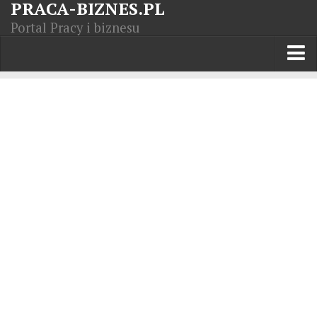
PRACA-BIZNES.PL
Portal Pracy i biznesu
Praca w kraju
Moja Firma
Artykuły
Opisy zawodów
Polska Gospodarka
Giełda światowa
Praca zagranicą
Kursy zawodowe
Kodeks