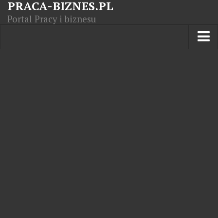
PRACA-BIZNES.PL
Portal Pracy i biznesu
Praca w kraju
Moja Firma
Artykuły
Opisy zawodów
Polska Gospodarka
Giełda światowa
Praca zagranicą
Kursy zawodowe
Kodeks