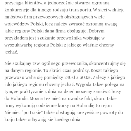
przyciąga klientów. a jednocześnie stwarza ogromną
konkurencje dla innego rodzaju transportu. W sieci widnieje
mnóstwo firm przewozowych obsługujących wiele
województw Polski, lecz należy zwracać ogromną uwagę
jakie regiony Polski dana firma obsługuje. Dobrym
przykładem jest szukanie przewoźnika wpisując w
wyszukiwarkę regionu Polski z jakiego właśnie chcemy
jechać.
Nie szukajmy tzw. ogólnego przewoźnika, skoncentrujmy się
na danym regionie. To skróci czas podróży. Koszt takiego
przewozu waha się pomiędzy 240zł a 300zł. Zależy z jakiego
i do jakiego regionu chcemy jechać. Wygoda także polega na
tym, że praktycznie z dnia na dzień możemy zamówić busy
do Holandii. Można też mieć na uwadze fakt, skoro takie
firmy wykonują codzienne kursy na Holandię to rejon
Niemiec “po trasie” także obsługują, oczywiście powroty do
kraju także odbywają się każdego dnia.