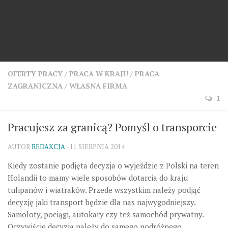
OFERTY PRACY
/
PRACA W KRAJU
/
PRACA
ZAGRANICZNA
/
WŁASNA FIRMA
1
Pracujesz za granicą? Pomyśl o transporcie
AUTOR
REDAKCJA
· 11 SIERPNIA 2014
Kiedy zostanie podjęta decyzja o wyjeździe z Polski na teren
Holandii to mamy wiele sposobów dotarcia do kraju
tulipanów i wiatraków. Przede wszystkim należy podjąć
decyzję jaki transport będzie dla nas najwygodniejszy.
Samoloty, pociągi, autokary czy też samochód prywatny.
Oczywiście decyzja należy do samego podróżnego.