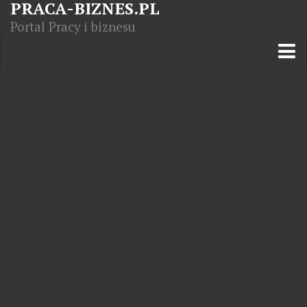
PRACA-BIZNES.PL
Portal Pracy i biznesu
Praca w kraju
Moja Firma
Artykuły
Opisy zawodów
Polska Gospodarka
Giełda światowa
Praca zagranicą
Kursy zawodowe
Kodeks