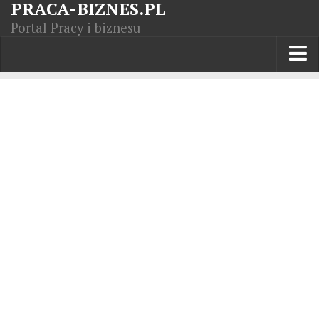
PRACA-BIZNES.PL
Portal Pracy i biznesu
Praca w kraju
Moja Firma
Artykuły
Opisy zawodów
Polska Gospodarka
Giełda światowa
Praca zagranicą
Kursy zawodowe
Kodeks