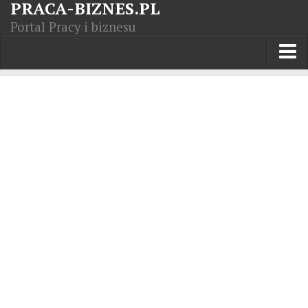
PRACA-BIZNES.PL
Portal Pracy i biznesu
Praca w kraju
Moja Firma
Artykuły
Opisy zawodów
Polska Gospodarka
Giełda światowa
Praca zagranicą
Kursy zawodowe
Kodeks