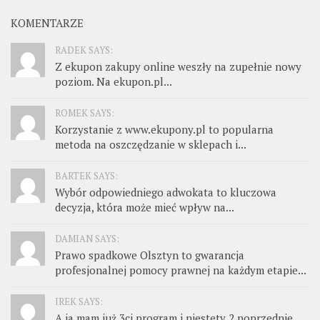
KOMENTARZE
RADEK SAYS:
Z ekupon zakupy online weszły na zupełnie nowy
poziom. Na ekupon.pl...
ROMEK SAYS:
Korzystanie z www.ekupony.pl to popularna
metoda na oszczędzanie w sklepach i...
BARTEK SAYS:
Wybór odpowiedniego adwokata to kluczowa
decyzja, która może mieć wpływ na...
DAMIAN SAYS:
Prawo spadkowe Olsztyn to gwarancja
profesjonalnej pomocy prawnej na każdym etapie...
IREK SAYS:
A ja mam już 3ci program i niestety 2 poprzednie