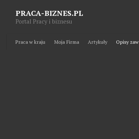
PRACA-BIZNES.PL
Portal Pracy i biznesu
Praca w kraju
Moja Firma
Artykuły
Opisy za