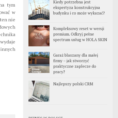
Kiedy potrzebna jest
 na tym
ekspertyza konstrukcyjna
cować w
budynku i co może wykazać?
 ten nie
odowych
Kompleksowy reset w wersji
echnika
premium. Odkryj pełne
spectrum usług w HOLA SKIN
 wydaje
 innych
Garaż blaszany dla małej
firmy – jak stworzyć
praktyczne zaplecze do
pracy?
Najlepszy polski CRM