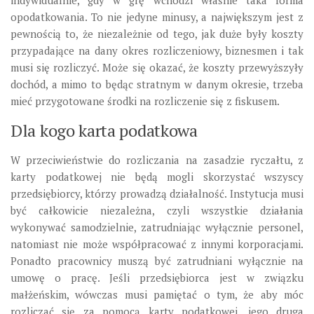
indywidualnie, gdy w grę wchodzi właśnie taka forma
opodatkowania. To nie jedyne minusy, a największym jest z
pewnością to, że niezależnie od tego, jak duże były koszty
przypadające na dany okres rozliczeniowy, biznesmen i tak
musi się rozliczyć. Może się okazać, że koszty przewyższyły
dochód, a mimo to będąc stratnym w danym okresie, trzeba
mieć przygotowane środki na rozliczenie się z fiskusem.
Dla kogo karta podatkowa
W przeciwieństwie do rozliczania na zasadzie ryczałtu, z
karty podatkowej nie będą mogli skorzystać wszyscy
przedsiębiorcy, którzy prowadzą działalność. Instytucja musi
być całkowicie niezależna, czyli wszystkie działania
wykonywać samodzielnie, zatrudniając wyłącznie personel,
natomiast nie może współpracować z innymi korporacjami.
Ponadto pracownicy muszą być zatrudniani wyłącznie na
umowę o pracę. Jeśli przedsiębiorca jest w związku
małżeńskim, wówczas musi pamiętać o tym, że aby móc
rozliczać się za pomocą karty podatkowej, jego druga