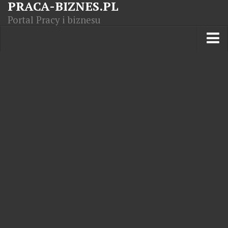
PRACA-BIZNES.PL
Portal Pracy i biznesu
Praca w kraju
Moja Firma
Artykuły
Opisy zawodów
Polska Gospodarka
Giełda światowa
Praca zagranicą
Kursy zawodowe
Kodeks