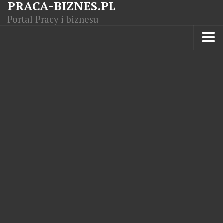
PRACA-BIZNES.PL
Portal Pracy i biznesu
Praca w kraju
Moja Firma
Artykuły
Opisy zawodów
Polska Gospodarka
Giełda światowa
Praca zagranicą
Kursy zawodowe
Kodeks