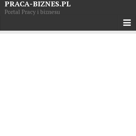
PRACA-BIZNES.PL
Portal Pracy i biznesu
Praca w kraju
Moja Firma
Artykuły
Opisy zawodów
Polska Gospodarka
Giełda światowa
Praca zagranicą
Kursy zawodowe
Kodeks