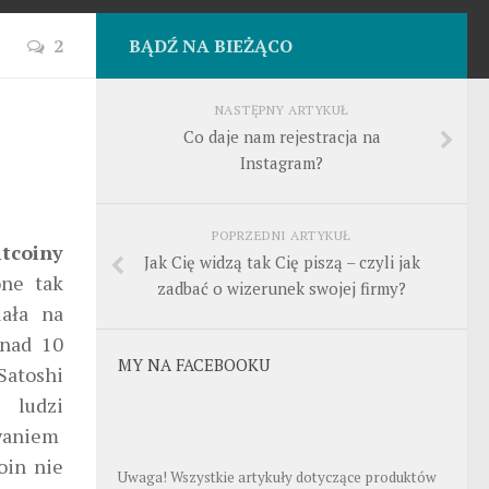
2
BĄDŹ NA BIEŻĄCO
NASTĘPNY ARTYKUŁ
Co daje nam rejestracja na
Instagram?
POPRZEDNI ARTYKUŁ
itcoiny
Jak Cię widzą tak Cię piszą – czyli jak
one tak
zadbać o wizerunek swojej firmy?
iała na
onad 10
MY NA FACEBOOKU
 Satoshi
ludzi
waniem
oin nie
Uwaga! Wszystkie artykuły dotyczące produktów