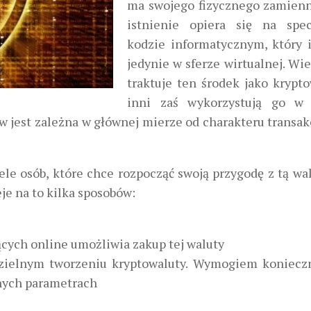
ma swojego fizycznego zamienni
istnienie opiera się na spe
kodzie informatycznym, który i
jedynie w sferze wirtualnej. Wi
traktuje ten środek jako krypto
inni zaś wykorzystują go w 
 jest zależna w głównej mierze od charakteru transakc
ele osób, które chce rozpocząć swoją przygodę z tą wal
je na to kilka sposobów:
ących online umożliwia zakup tej waluty
dzielnym tworzeniu kryptowaluty. Wymogiem koniec
nych parametrach