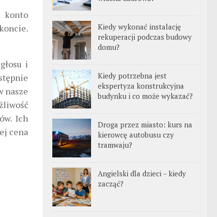
e konto
Kiedy wykonać instalację
koncie.
rekuperacji podczas budowy
domu?
głosu i
Kiedy potrzebna jest
stępnie
ekspertyza konstrukcyjna
 w nasze
budynku i co może wykazać?
żliwość
ów. Ich
Droga przez miasto: kurs na
ej cena
kierowcę autobusu czy
tramwaju?
Angielski dla dzieci – kiedy
zacząć?