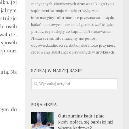
ka. Jej
medycznych, chemicznych oraz wszelkiego typu
cjalnym
suplementów mają charakter wyłącznie
stnieje
informacyjny. Informacje te przeznaczone są do
badań naukowych – nie należy traktować ich jako
ele osób
porady, czy zachęty do kupna lub/i stosowania.
walute,
Nasza serwis informacyjny nie ponosi
sposób
odpowiedzialności za skutki jakie może przynieść
ji oraz
stosowanie substancji opisywanych w artykułach
SZUKAJ W NASZEJ BAZIE
utą. Na
MOJA FIRMA
znym do
Outsourcing kadr i płac –
kiedy opłaca się bardziej niż
własna kadrowa?