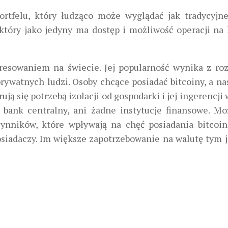
tfelu, który łudząco może wyglądać jak tradycyjn
 który jako jedyny ma dostęp i możliwość operacji na 
resowaniem na świecie. Jej popularność wynika z roz
rywatnych ludzi. Osoby chcące posiadać bitcoiny, a na
ują się potrzebą izolacji od gospodarki i jej ingerencji
 bank centralny, ani żadne instytucje finansowe. Mo
zynników, które wpływają na chęć posiadania bitcoin
osiadaczy. Im większe zapotrzebowanie na walutę tym j