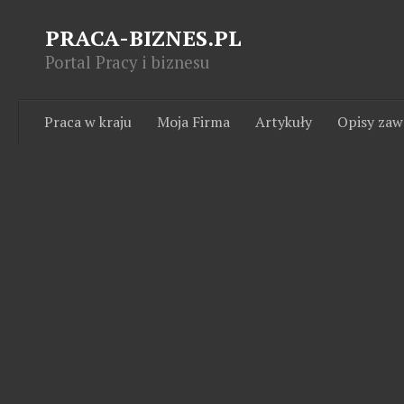
PRACA-BIZNES.PL
Portal Pracy i biznesu
Praca w kraju
Moja Firma
Artykuły
Opisy za