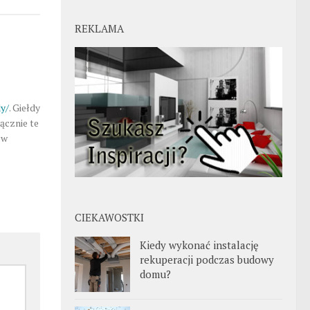
REKLAMA
dy/
. Giełdy
ącznie te
ów
CIEKAWOSTKI
Kiedy wykonać instalację
rekuperacji podczas budowy
domu?