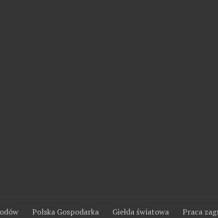
wodów
Polska Gospodarka
Giełda światowa
Praca zag