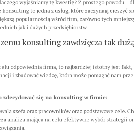
laczego wyjaśniamy tę kwestię? Z prostego powodu – dl
e konsulting to jedna z usług, które zaczynają cieszyć si
iększą popularnością wśród firm, zarówno tych mniejsz
rednich jak i dużych przedsiębiorstw.
zemu konsulting zawdzięcza tak duż
elu odpowiednia firma, to najbardziej istotny jest fakt, 
acji i zbudować wiedzę, która może pomagać nam prze
 zdecydować się na konsulting w firmie:
adowala szefa oraz pracowników oraz podstawowe cele. C
órcza analiza mająca na celu efektywne wybór strategii o
związania.