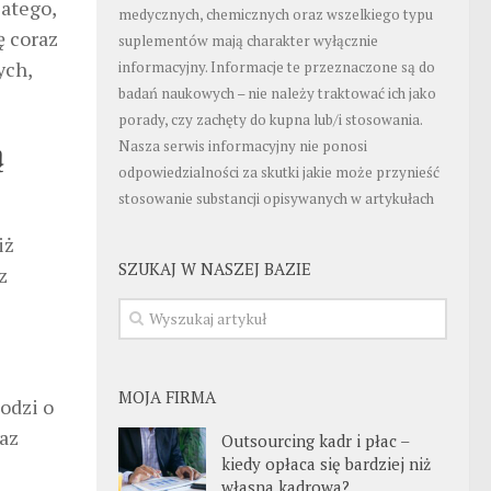
atego,
medycznych, chemicznych oraz wszelkiego typu
ę coraz
suplementów mają charakter wyłącznie
ych,
informacyjny. Informacje te przeznaczone są do
badań naukowych – nie należy traktować ich jako
porady, czy zachęty do kupna lub/i stosowania.
ą
Nasza serwis informacyjny nie ponosi
odpowiedzialności za skutki jakie może przynieść
stosowanie substancji opisywanych w artykułach
iż
SZUKAJ W NASZEJ BAZIE
z
MOJA FIRMA
hodzi o
raz
Outsourcing kadr i płac –
kiedy opłaca się bardziej niż
własna kadrowa?