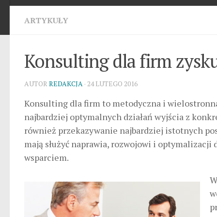
ARTYKUŁY
Konsulting dla firm zysk
AUTOR
REDAKCJA
· 24 LUTEGO 2016
Konsulting dla firm to metodyczna i wielostronna
najbardziej optymalnych działań wyjścia z konkre
również przekazywanie najbardziej istotnych pos
mają służyć naprawia, rozwojowi i optymalizacji d
wsparciem.
W
w
p