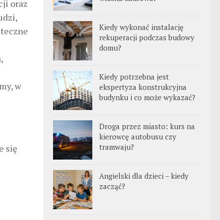
ji oraz
udzi,
Kiedy wykonać instalację
uteczne
rekuperacji podczas budowy
domu?
,
Kiedy potrzebna jest
rmy, w
ekspertyza konstrukcyjna
budynku i co może wykazać?
Droga przez miasto: kurs na
kierowcę autobusu czy
tramwaju?
e się
Angielski dla dzieci – kiedy
zacząć?