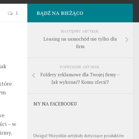
1
BĄDŹ NA BIEŻĄCO
NASTĘPNY ARTYKUŁ
Leasing na samochód nie tylko dla
firm
jak
POPRZEDNI ARTYKUŁ
Foldery reklamowe dla Twojej firmy –
Jak wykonać? Komu zlecić?
które
żym
MY NA FACEBOOKU
we
ci – w
irmy.
Uwaga! Wszystkie artykuły dotyczące produktów