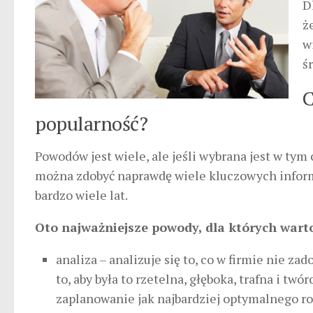
D
ż
w
ś
C
popularność?
Powodów jest wiele, ale jeśli wybrana jest w tym c
można zdobyć naprawdę wiele kluczowych inform
bardzo wiele lat.
Oto najważniejsze powody, dla których warto
analiza – analizuje się to, co w firmie nie z
to, aby była to rzetelna, głęboka, trafna i tw
zaplanowanie jak najbardziej optymalnego ro