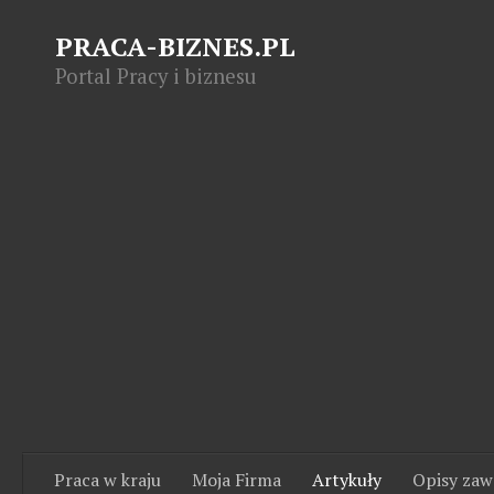
PRACA-BIZNES.PL
Portal Pracy i biznesu
Praca w kraju
Moja Firma
Artykuły
Opisy za