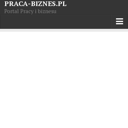
PRACA-BIZNES.PL
Portal Pracy i biznesu
Praca w kraju
Moja Firma
Artykuły
Opisy zawodów
Polska Gospodarka
Giełda światowa
Praca zagranicą
Kursy zawodowe
Kodeks