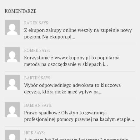
KOMENTARZE
RADEK SAYS:
Z ekupon zakupy online weszły na zupełnie nowy
poziom. Na ekupon.pl...
ROMEK SAYS:
Korzystanie z www.ekupony.pl to popularna
metoda na oszczędzanie w sklepach i...
BARTEK SAYS:
Wybór odpowiedniego adwokata to kluczowa
decyzja, która może mieć wpływ na...
DAMIAN SAYS:
Prawo spadkowe Olsztyn to gwarancja
profesjonalnej pomocy prawnej na każdym etapie...
IREK SAYS:
A ja mam już 3ci program i niestety 2 poprzednie