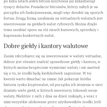
po kilku latach jeden bitcoin kosztował już kilkadziesiąt
tysięcy dolarów. Posiadacze bitcoinów, którzy nabyli je na
początku ich funkcjonowania, mogli więc dorobić się sporych
fortun. Drugą formą zarabiania na wirtualnych walutach jest
inwestowanie na giełdach walut cyfrowych. Można dzięki
temu zarabiać sporo na róż nicach kursowych, sprzedaży i
kupowaniu konkretnych walut.
Dobre giełdy i kantory walutowe
Zanim zdecydujesz się na inwestowanie w waluty wirtualne,
dobrze jest również znaleźć sprawdzone giełdy i kantory, w
których można bezpiecznie wymieniać waluty i nie martwić
się o to, że środki będą kiedykolwiek zagrożone. W tej
kwestii warto dmuchać na zimne. Jak pokazuje krótka
historia rynku kryptowalut, od początku ich istnienia w sieci
działało wiele giełd, w których inwestorzy lokowali swoje
waluty. Niektóre z nich z dnia na dzień zniknęły, a wraz z
nimi wszystkie ulokowane przez użytkowników środki. Jeśli