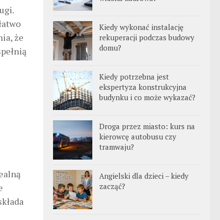
ugi.
 łatwo
Kiedy wykonać instalację
ia, że
rekuperacji podczas budowy
domu?
spełnią
Kiedy potrzebna jest
ekspertyza konstrukcyjna
budynku i co może wykazać?
Droga przez miasto: kurs na
kierowcę autobusu czy
tramwaju?
dealną
Angielski dla dzieci – kiedy
zacząć?
e
składa