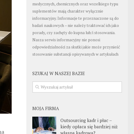
medycznych, chemicznych oraz wszelkiego typu
suplementów mają charakter wyłącznie
informacyjny. Informacje te przeznaczone są do
badań naukowych – nie należy traktować ich jako
porady, czy zachęty do kupna lub/i stosowania.
Nasza serwis informacyjny nie ponosi
odpowiedzialności za skutki jakie może przynieść
stosowanie substancji opisywanych w artykułach
SZUKAJ W NASZEJ BAZIE
MOJA FIRMA
Outsourcing kadr i płac –
kiedy opłaca się bardziej niż
ma
własna kadrowa?