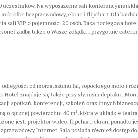
0 uczestników. Na wyposażenie sali konferencyjnej skł
 mikrofon bezprzewodowy, ekran i flipchart. Dla bardzie
ia sali VIP o pojemności 20 osób. Baza noclegowa hote
rsonel zadba także o Wasze żołądki i przygotuje cateri
j odległości od morza, szumu fal, sopockiego molo i ró
. Hotel znajduje się także przy słynnym deptaku „Mon
acji spotkań, konferencji, szkoleń oraz innych biznes
ną o łącznej powierzchni 40 m
2
, która w układzie teatr
ne jest: projektor wideo, flipchart, ekran, ponadto je
bezprzewodowy Internet. Sala posiada również dostęp do