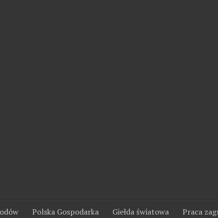
wodów
Polska Gospodarka
Giełda światowa
Praca zag