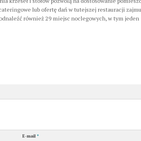
enia krzeseł i stołów pozwolą na dostosowanie pomiesz
cateringowe lub ofertę dań w tutejszej restauracji zajmu
 odnaleźć również 29 miejsc noclegowych, w tym jeden
E-mail
*