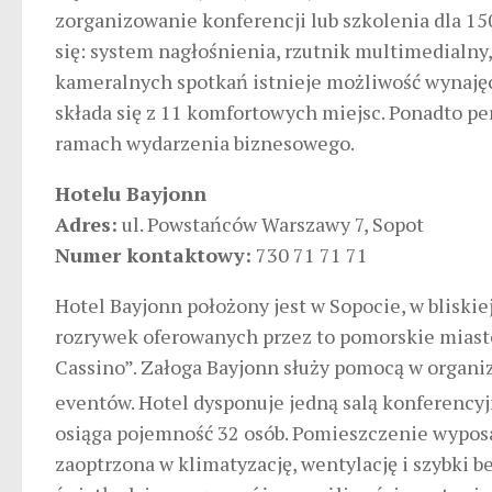
zorganizowanie konferencji lub szkolenia dla 15
się: system nagłośnienia, rzutnik multimedialny,
kameralnych spotkań istnieje możliwość wynajęc
składa się z 11 komfortowych miejsc. Ponadto pe
ramach wydarzenia biznesowego.
Hotelu Bayjonn
Adres:
ul. Powstańców Warszawy 7, Sopot
Numer kontaktowy:
730 71 71 71
Hotel Bayjonn położony jest w Sopocie, w bliskie
rozrywek oferowanych przez to pomorskie miasto
Cassino”. Załoga Bayjonn służy pomocą w organiz
eventów. Hotel dysponuje jedną salą konferencyj
osiąga pojemność 32 osób. Pomieszczenie wyposażo
zaoptrzona w klimatyzację, wentylację i szybki 