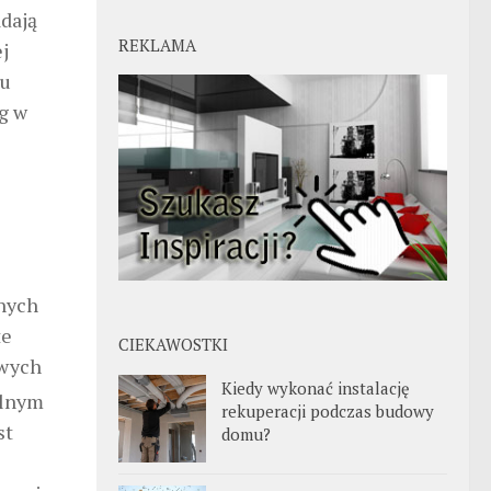
adają
REKLAMA
j
lu
ng w
żnych
te
CIEKAWOSTKI
owych
Kiedy wykonać instalację
alnym
rekuperacji podczas budowy
st
domu?