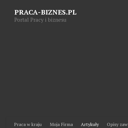
PRACA-BIZNES.PL
Portal Pracy i biznesu
Praca w kraju
Moja Firma
Artykuły
Opisy za