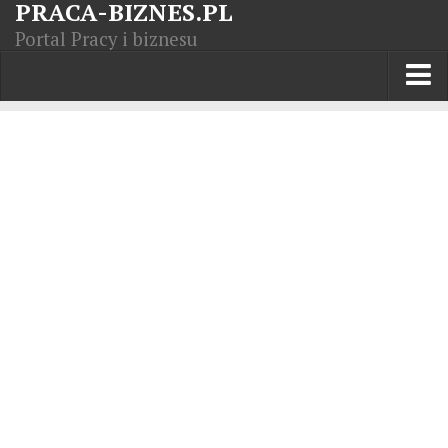
PRACA-BIZNES.PL
Portal Pracy i biznesu
Praca w kraju
Moja Firma
Artykuły
Opisy zawodów
Polska Gospodarka
Giełda światowa
Praca zagranicą
Kursy zawodowe
Kodeks