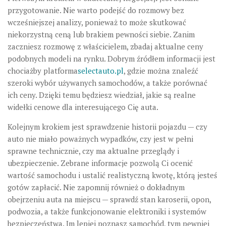
przygotowanie. Nie warto podejść do rozmowy bez
wcześniejszej analizy, ponieważ to może skutkować
niekorzystną ceną lub brakiem pewności siebie. Zanim
zaczniesz rozmowę z właścicielem, zbadaj aktualne ceny
podobnych modeli na rynku. Dobrym źródłem informacji jest
chociażby platforma
selectauto.pl
, gdzie można znaleźć
szeroki wybór używanych samochodów, a także porównać
ich ceny. Dzięki temu będziesz wiedział, jakie są realne
widełki cenowe dla interesującego Cię auta.
Kolejnym krokiem jest sprawdzenie historii pojazdu — czy
auto nie miało poważnych wypadków, czy jest w pełni
sprawne technicznie, czy ma aktualne przeglądy i
ubezpieczenie. Zebrane informacje pozwolą Ci ocenić
wartość samochodu i ustalić realistyczną kwotę, którą jesteś
gotów zapłacić. Nie zapomnij również o dokładnym
obejrzeniu auta na miejscu — sprawdź stan karoserii, opon,
podwozia, a także funkcjonowanie elektroniki i systemów
bezpieczeństwa. Im lepiej poznasz samochód, tym pewniej