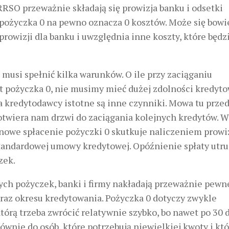
RSO przeważnie składają się prowizja banku i odsetki
 pożyczka 0 na pewno oznacza 0 kosztów. Może się bow
prowizji dla banku i uwzględnia inne koszty, które będ
 musi spełnić kilka warunków. O ile przy zaciąganiu
 pożyczka 0, nie musimy mieć dużej zdolności kredyto
dla kredytodawcy istotne są inne czynniki. Mowa tu prze
otwiera nam drzwi do zaciągania kolejnych kredytów. W
nowe spłacenie pożyczki 0 skutkuje naliczeniem prowiz
tandardowej umowy kredytowej. Opóźnienie spłaty utr
zek.
ych pożyczek, banki i firmy nakładają przeważnie pewn
oraz okresu kredytowania. Pożyczka 0 dotyczy zwykle
 którą trzeba zwrócić relatywnie szybko, bo nawet po 30 
wnie do osób, które potrzebują niewielkiej kwoty i któ