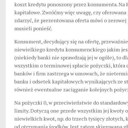
koszt kredytu ponoszony przez konsumenta. Na R
kapitałowe. Zwróćmy więc uwagę, czy oferowana
zdarzyć, że prezentowana oferta mówi o zerowej 
musieli ponieść.
Konsument, decydujący się na ofertę, przeważnie
niewielkiego kredytu konsumenckiego jakim jest
(niekiedy banki nie sprawdzają jej w ogóle), to 
wszystkim o terminowej spłacie pożyczki, która 
banków i firm zastrzega w umowach, że nietermi
banku i odsetek kapitałowych wynikających ze s
również ewentualne zaciąganie kolejnych pożyc
Na pożyczki 0, w przeciwieństwie do standardow
limity. Dotyczą one przede wszystkim jej kwoty 
niewielkich kwot, np. do trzech tysięcy złotych,
od otrzymania środków. Jest zatem skierowana głó