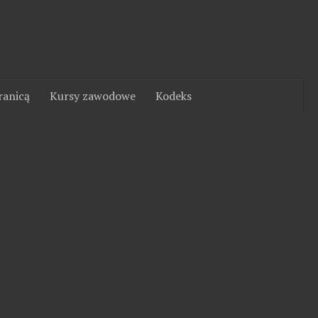
ranicą
Kursy zawodowe
Kodeks