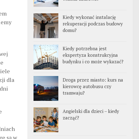
iem
Kiedy wykonać instalację
ziemy
rekuperacji podczas budowy
domu?
Kiedy potrzebna jest
wej
ekspertyza konstrukcyjna
budynku i co może wykazać?
de
iele
ji dla
Droga przez miasto: kurs na
kierowcę autobusu czy
udni
tramwaju?
e
Angielski dla dzieci – kiedy
zacząć?
dniach
re są w