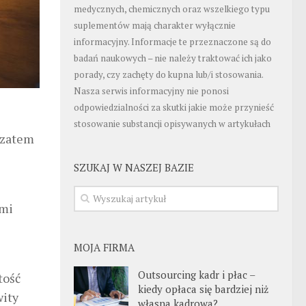
medycznych, chemicznych oraz wszelkiego typu
suplementów mają charakter wyłącznie
informacyjny. Informacje te przeznaczone są do
badań naukowych – nie należy traktować ich jako
porady, czy zachęty do kupna lub/i stosowania.
Nasza serwis informacyjny nie ponosi
odpowiedzialności za skutki jakie może przynieść
stosowanie substancji opisywanych w artykułach
 zatem
SZUKAJ W NASZEJ BAZIE
ami
MOJA FIRMA
Outsourcing kadr i płac –
tość
kiedy opłaca się bardziej niż
wity
własna kadrowa?