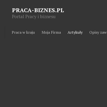
PRACA-BIZNES.PL
Portal Pracy i biznesu
Praca w kraju
Moja Firma
Artykuły
Opisy za