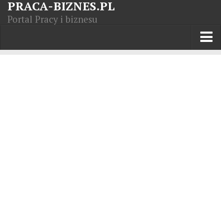
PRACA-BIZNES.PL
Portal Pracy i biznesu
Praca w kraju
Moja Firma
Artykuły
Opisy zawodów
Polska Gospodarka
Giełda światowa
Praca zagranicą
Kursy zawodowe
Kodeks