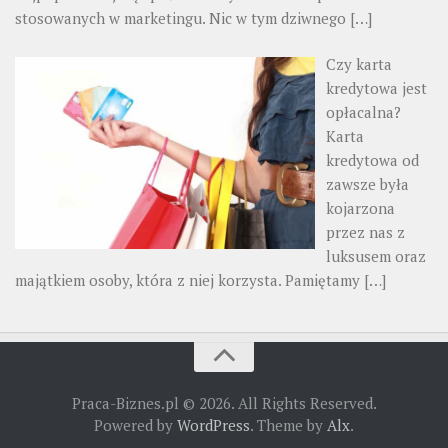
stosowanych w marketingu. Nic w tym dziwnego
[…]
Czy karta
kredytowa jest
opłacalna?
Karta
kredytowa od
zawsze była
kojarzona
przez nas z
luksusem oraz
majątkiem osoby, która z niej korzysta. Pamiętamy
[…]
Praca-Biznes.pl © 2026. All Rights Reserved.
Powered by
WordPress
. Theme by
Alx
.