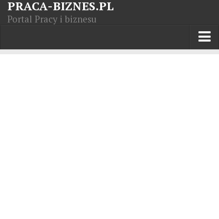
PRACA-BIZNES.PL
Portal Pracy i biznesu
Praca w kraju
Moja Firma
Artykuły
Opisy zawodów
Polska Gospodarka
Giełda światowa
Praca zagranicą
Kursy zawodowe
Kodeks