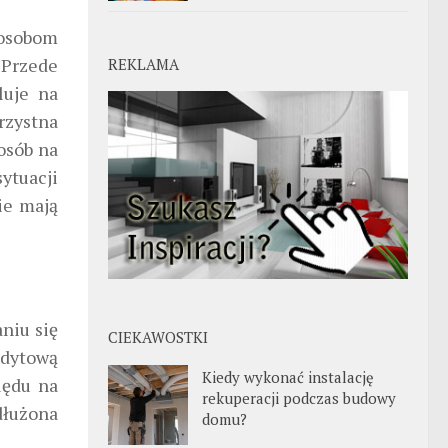
 osobom
.
Przede
REKLAMA
luje na
rzystna
osób na
ytuacji
ie mają
niu się
CIEKAWOSTKI
edytową
Kiedy wykonać instalację
lędu na
rekuperacji podczas budowy
dłużona
domu?