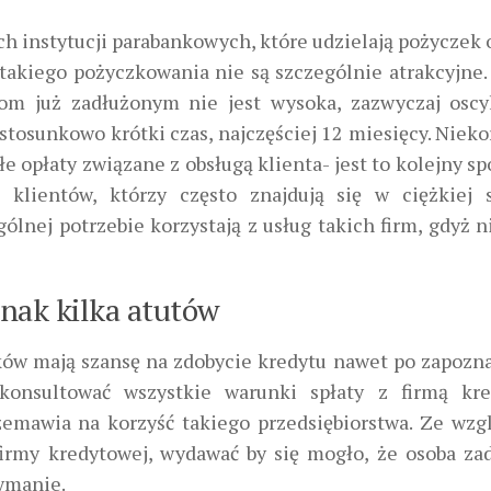
h instytucji parabankowych, które udzielają pożyczek
takiego pożyczkowania nie są szczególnie atrakcyjne
m już zadłużonym nie jest wysoka, zazwyczaj oscy
 stosunkowo krótki czas, najczęściej 12 miesięcy. Nieko
e opłaty związane z obsługą klienta- jest to kolejny sp
lientów, którzy często znajdują się w ciężkiej s
gólnej potrzebie korzystają z usług takich firm, gdyż n
nak kilka atutów
ków mają szansę na zdobycie kredytu nawet po zapozna
konsultować wszystkie warunki spłaty z firmą kr
zemawia na korzyść takiego przedsiębiorstwa. Ze wzg
 firmy kredytowej, wydawać by się mogło, że osoba za
zymanie.