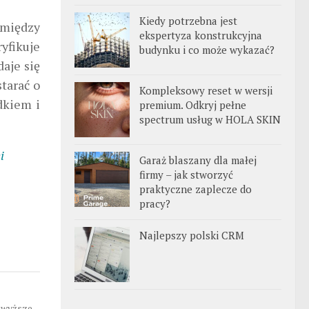
Kiedy potrzebna jest
 między
ekspertyza konstrukcyjna
yfikuje
budynku i co może wykazać?
aje się
starać o
Kompleksowy reset w wersji
dkiem i
premium. Odkryj pełne
spectrum usług w HOLA SKIN
i
Garaż blaszany dla małej
firmy – jak stworzyć
praktyczne zaplecze do
pracy?
Najlepszy polski CRM
 wyższe.