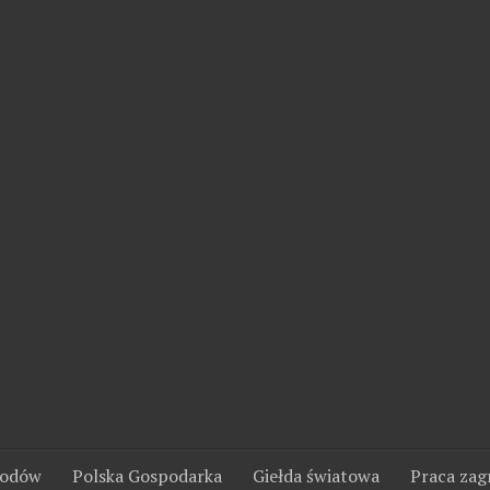
wodów
Polska Gospodarka
Giełda światowa
Praca zag