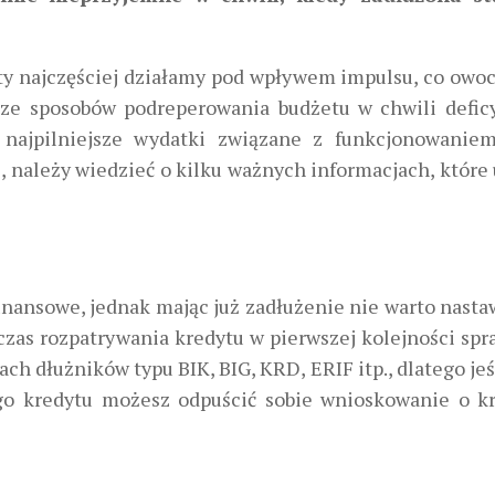
ety najczęściej działamy pod wpływem impulsu, co owoc
e sposobów podreperowania budżetu w chwili deficy
 najpilniejsze wydatki związane z funkcjonowaniem
e, należy wiedzieć o kilku ważnych informacjach, które
finansowe, jednak mając już zadłużenie nie warto nasta
czas rozpatrywania kredytu w pierwszej kolejności spr
ach dłużników typu BIK, BIG, KRD, ERIF itp., dlatego je
go kredytu możesz odpuścić sobie wnioskowanie o k