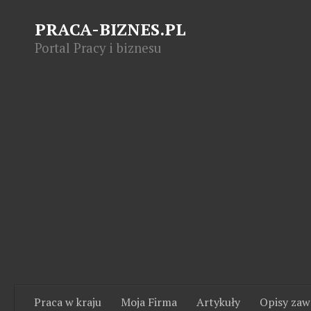
PRACA-BIZNES.PL
Portal Pracy i biznesu
Praca w kraju
Moja Firma
Artykuły
Opisy za