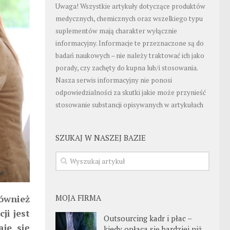
Uwaga! Wszystkie artykuły dotyczące produktów
medycznych, chemicznych oraz wszelkiego typu
suplementów mają charakter wyłącznie
informacyjny. Informacje te przeznaczone są do
badań naukowych – nie należy traktować ich jako
porady, czy zachęty do kupna lub/i stosowania.
Nasza serwis informacyjny nie ponosi
odpowiedzialności za skutki jakie może przynieść
stosowanie substancji opisywanych w artykułach
SZUKAJ W NASZEJ BAZIE
również
MOJA FIRMA
ji jest
Outsourcing kadr i płac –
aje się
kiedy opłaca się bardziej niż