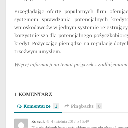
Przeglądając ofertę popularnych firm oferuj
systemem sprawdzania potencjalnych kredyt
wnioskodawców w jednym systemie rejestrującym
korzystniejsza dla potencjalnego pożyczkobiorcy,
kredyt. Pożyczając pieniądze na regulację dot
trzeźwym umysłem.
Więcej informacji na temat pożyczek z zadłużeniam
1 KOMENTARZ
Komentarze
1
Pingbacks
0
Borsuk
4 kwietnia 2017 o 13:49
Dla nie dużych kwot ratunkiem mogę się okazać pow