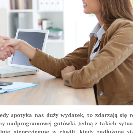
iedy spotyka nas duży wydatek, to zdarzają się 
my nadprogramowej gotówki. Jedną z takich sytuac
lnie nieprzyjemne w chwili, kiedy zadłużona st