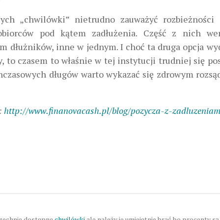
ących „chwilówki” nietrudno zauważyć rozbieżności
obiorców pod kątem zadłużenia. Część z nich wer
 dłużników, inne w jednym. I choć ta druga opcja wyd
 to czasem to właśnie w tej instytucji trudniej się po
ychczasowych długów warto wykazać się zdrowym rozsą
i:
http://www.finanovacash.pl/blog/pozycza-z-zadluzeniam
szechnie dostępne
chwilówki
ale należy je umiejętnie brać bo procenty są