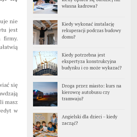
własna kadrowa?
uje nie
Kiedy wykonać instalację
tu jest
rekuperacji podczas budowy
domu?
 firmy.
 ułatwią
Kiedy potrzebna jest
ekspertyza konstrukcyjna
budynku i co może wykazać?
wiać się
Droga przez miasto: kurs na
kierowcę autobusu czy
awdzają
tramwaju?
śli masz
redyt w
Angielski dla dzieci – kiedy
zacząć?