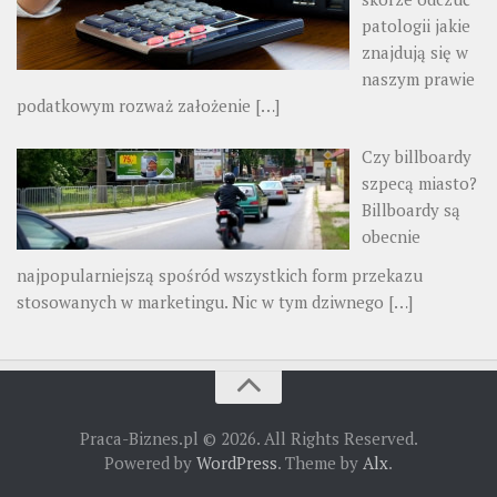
patologii jakie
znajdują się w
naszym prawie
podatkowym rozważ założenie
[…]
Czy billboardy
szpecą miasto?
Billboardy są
obecnie
najpopularniejszą spośród wszystkich form przekazu
stosowanych w marketingu. Nic w tym dziwnego
[…]
Praca-Biznes.pl © 2026. All Rights Reserved.
Powered by
WordPress
. Theme by
Alx
.