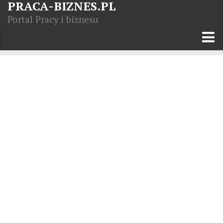
PRACA-BIZNES.PL
Portal Pracy i biznesu
Praca w kraju
Moja Firma
Artykuły
Opisy zawodów
Polska Gospodarka
Giełda światowa
Praca zagranicą
Kursy zawodowe
Kodeks