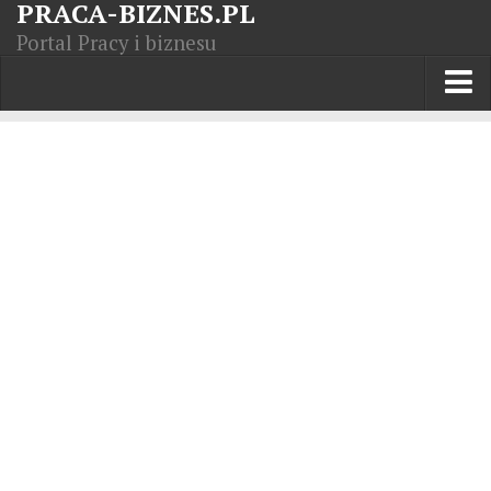
PRACA-BIZNES.PL
Portal Pracy i biznesu
Praca w kraju
Moja Firma
Artykuły
Opisy zawodów
Polska Gospodarka
Giełda światowa
Praca zagranicą
Kursy zawodowe
Kodeks