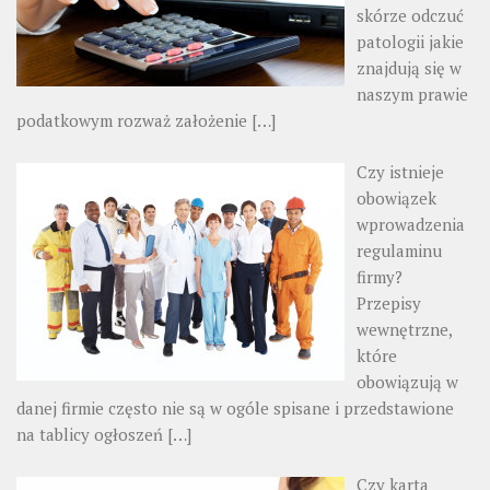
skórze odczuć
patologii jakie
znajdują się w
naszym prawie
podatkowym rozważ założenie
[…]
Czy istnieje
obowiązek
wprowadzenia
regulaminu
firmy?
Przepisy
wewnętrzne,
które
obowiązują w
danej firmie często nie są w ogóle spisane i przedstawione
na tablicy ogłoszeń
[…]
Czy karta