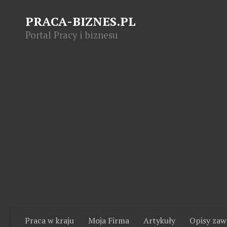
PRACA-BIZNES.PL
Portal Pracy i biznesu
Praca w kraju
Moja Firma
Artykuły
Opisy za