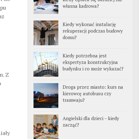
własna kadrowa?
ypu
az
Kiedy wykonać instalację
rekuperacji podczas budowy
domu?
Kiedy potrzebna jest
ekspertyza konstrukcyjna
budynku i co może wykazać?
m. Z
o
Droga przez miasto: kurs na
kierowcę autobusu czy
tramwaju?
Angielski dla dzieci – kiedy
zacząć?
iały