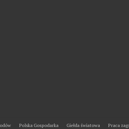
wodów
Polska Gospodarka
Giełda światowa
Praca zag