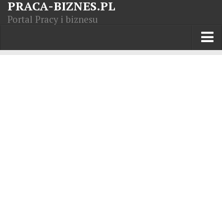
PRACA-BIZNES.PL
Portal Pracy i biznesu
Praca w kraju
Moja Firma
Artykuły
Opisy zawodów
Polska Gospodarka
Giełda światowa
Praca zagranicą
Kursy zawodowe
Kodeks