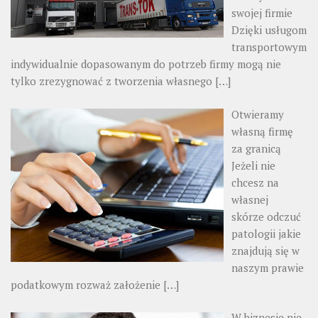
swojej firmie
Dzięki usługom
transportowym
indywidualnie dopasowanym do potrzeb firmy mogą nie
tylko zrezygnować z tworzenia własnego
[…]
Otwieramy
własną firmę
za granicą
Jeżeli nie
chcesz na
własnej
skórze odczuć
patologii jakie
znajdują się w
naszym prawie
podatkowym rozważ założenie
[…]
W biznesie nie