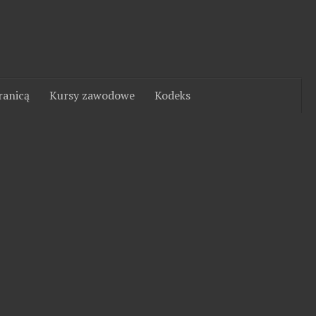
ranicą
Kursy zawodowe
Kodeks