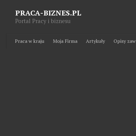
PRACA-BIZNES.PL
Portal Pracy i biznesu
Praca w kraju
Moja Firma
Artykuły
Opisy za