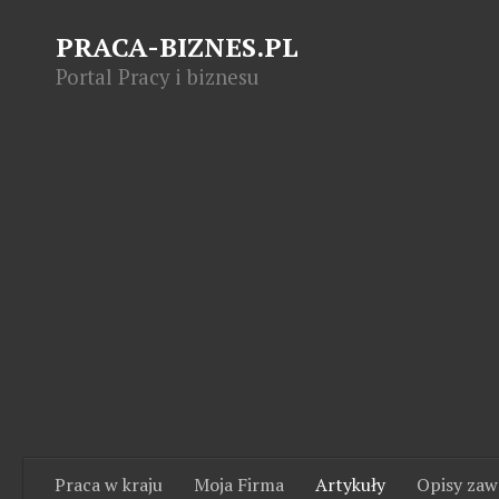
PRACA-BIZNES.PL
Portal Pracy i biznesu
Praca w kraju
Moja Firma
Artykuły
Opisy za