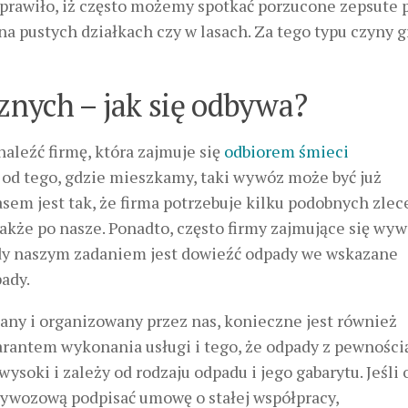
rawiło, iż często możemy spotkać porzucone zepsute p
a pustych działkach czy w lasach. Za tego typu czyny g
znych – jak się odbywa?
aleźć firmę, która zajmuje się
odbiorem śmieci
 od tego, gdzie mieszkamy, taki wywóz może być już
asem jest tak, że firma potrzebuje kilku podobnych zlec
 także po nasze. Ponadto, często firmy zajmujące się w
edy naszym zadaniem jest dowieźć odpady we wskazane
ady.
iany i organizowany przez nas, konieczne jest również
ntem wykonania usługi i tego, że odpady z pewnością
soki i zależy od rodzaju odpadu i jego gabarytu. Jeśli
 wywozową podpisać umowę o stałej współpracy,