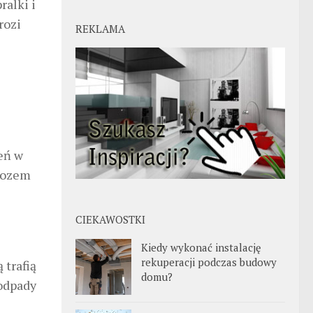
ralki i
rozi
REKLAMA
eń w
ywozem
CIEKAWOSTKI
Kiedy wykonać instalację
rekuperacji podczas budowy
 trafią
domu?
 odpady