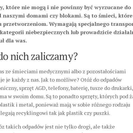
y, które nie mogą i nie powinny być wyrzucane do
d naszymi domami czy blokami. Są to śmieci, które
aju przetworzeniom. Wymagają specjalnego transpor
kategorii niebezpiecznych lub prowadzicie działal
uł dla was.
do nich zaliczamy?
nas ze śmieciami medycznymi albo z pozostałościami
je je każdy z nas. Jak to możliwe? Otóż do odpadów
czny, sprzęt AGD, telefony, baterię, tusze do drukarki,
s ma w swoim domu. Są to ponadto sprzęty, których pod 
astik i metal, ponieważ mają w sobie różnego rodzaju
egają recyklingowi tak jak plastik czy puszki.
 takich odpadów jest nie tylko drogi, ale także