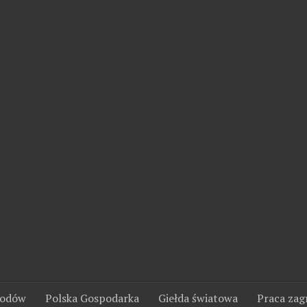
wodów
Polska Gospodarka
Giełda światowa
Praca zag