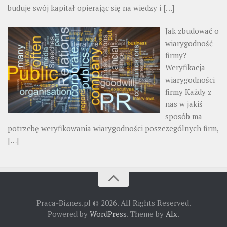
buduje swój kapitał opierając się na wiedzy i
[…]
Jak zbudować o
wiarygodność
firmy?
Weryfikacja
wiarygodności
firmy Każdy z
nas w jakiś
sposób ma
potrzebę weryfikowania wiarygodności poszczególnych firm,
[…]
Praca-Biznes.pl © 2026. All Rights Reserved.
Powered by
WordPress
. Theme by
Alx
.