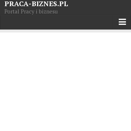
PRACA-BIZNES.PL
Portal Pracy i biznesu
Praca w kraju
Moja Firma
Artykuły
Opisy zawodów
Polska Gospodarka
Giełda światowa
Praca zagranicą
Kursy zawodowe
Kodeks