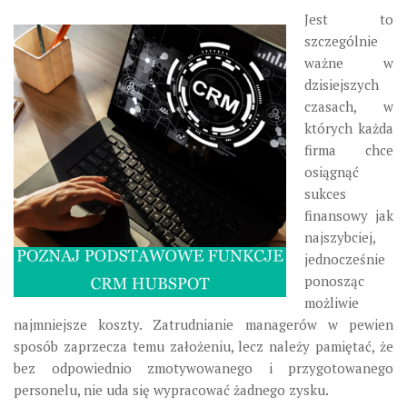
Jest to
szczególnie
ważne w
dzisiejszych
czasach, w
których każda
firma chce
osiągnąć
sukces
finansowy jak
najszybciej,
jednocześnie
ponosząc
możliwie
najmniejsze koszty. Zatrudnianie managerów w pewien
sposób zaprzecza temu założeniu, lecz należy pamiętać, że
bez odpowiednio zmotywowanego i przygotowanego
personelu, nie uda się wypracować żadnego zysku.