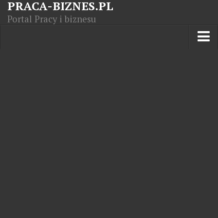
PRACA-BIZNES.PL
Portal Pracy i biznesu
Praca w kraju
Moja Firma
Artykuły
Opisy zawodów
Polska Gospodarka
Giełda światowa
Praca zagranicą
Kursy zawodowe
Kodeks