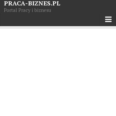
PRACA-BIZNES.PL
Portal Pracy i biznesu
Praca w kraju
Moja Firma
Artykuły
Opisy zawodów
Polska Gospodarka
Giełda światowa
Praca zagranicą
Kursy zawodowe
Kodeks