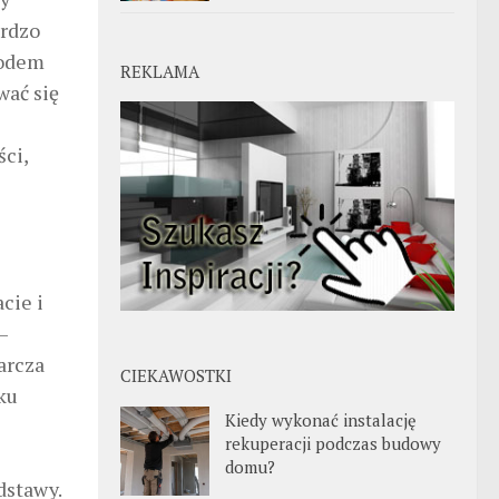
ardzo
wodem
REKLAMA
wać się
ści,
cie i
–
arcza
CIEKAWOSTKI
ku
Kiedy wykonać instalację
rekuperacji podczas budowy
domu?
dstawy.