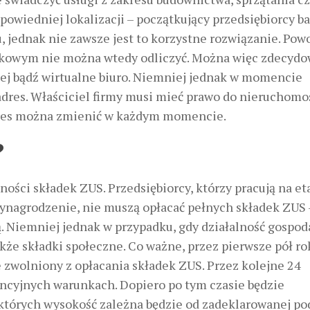
powiedniej lokalizacji – początkujący przedsiębiorcy b
, jednak nie zawsze jest to korzystne rozwiązanie. Po
datkowym nie można wtedy odliczyć. Można więc zdecydo
ej bądź wirtualne biuro. Niemniej jednak w momencie
j adres. Właściciel firmy musi mieć prawo do nieruchomo
 adres można zmienić w każdym momencie.
?
ości składek ZUS. Przedsiębiorcy, którzy pracują na eta
wynagrodzenie, nie muszą opłacać pełnych składek ZUS 
. Niemniej jednak w przypadku, gdy działalność gospod
kże składki społeczne. Co ważne, przez pierwsze pół ro
 zwolniony z opłacania składek ZUS. Przez kolejne 24
encyjnych warunkach. Dopiero po tym czasie będzie
których wysokość zależna będzie od zadeklarowanej po