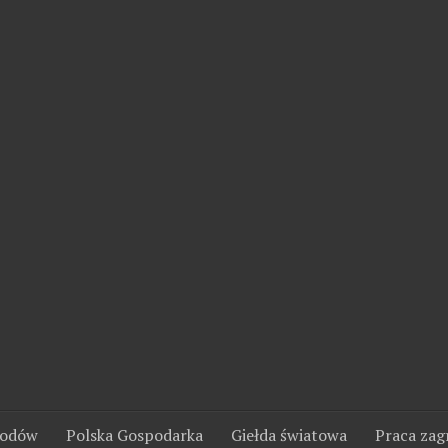
wodów
Polska Gospodarka
Giełda światowa
Praca zag