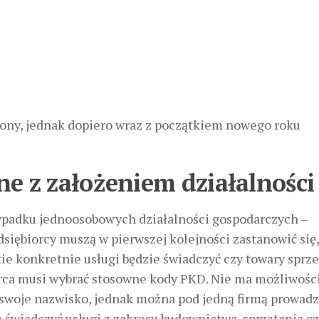
ny, jednak dopiero wraz z początkiem nowego roku
e z założeniem działalności
zypadku jednoosobowych działalności gospodarczych –
iębiorcy muszą w pierwszej kolejności zastanowić się,
kie konkretnie usługi będzie świadczyć czy towary sprz
iorca musi wybrać stosowne kody PKD. Nie ma możliwośc
 swoje nazwisko, jednak można pod jedną firmą prowadz
e świadczyć usługi z zakresu budownictwa, sprzątania c