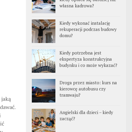
własna kadrowa?
Kiedy wykonać instalację
rekuperacji podczas budowy
domu?
Kiedy potrzebna jest
ekspertyza konstrukcyjna
budynku i co może wykazać?
Droga przez miasto: kurs na
kierowcę autobusu czy
tramwaju?
 jaką
edawać.
Angielski dla dzieci – kiedy
i
zacząć?
ić
zy