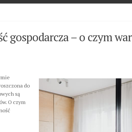
ć gospodarcza – o czym war
rmie
roszczona do
owych są
ców. O czym
lność