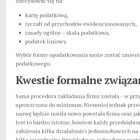
zdecydować się na:
kartę podatkową,
ryczałt od przychodów ewidencjonowanych,
zasady ogólne – skala podatkowa,
podatek liniowy.
Wybór formy opodatkowania może zostać zmienio
podatkowego.
Kwestie formalne związan
Sama procedura zakładania firmy została – w pr
uproszczona do minimum. Niemniej jednak przeds
nazwę będzie nosiła nowo powstała firma oraz ja
Jest to bardzo istotne, bowiem każdy przedsięb
założenia kilku działalności jednoosobowych na
kilka jej rodzajów. Przykładowo, jedna firma moż