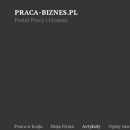
PRACA-BIZNES.PL
Portal Pracy i biznesu
Praca w kraju
Moja Firma
Artykuły
Opisy za