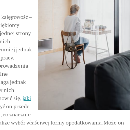
 księgowość –
siębiorcy
jednej strony
 nich
emniej jednak
pracy.
prowadzenia
lne
maga jednak
w nich
nowić się,
jaki
być on przede
 co znacznie
 także wybór właściwej formy opodatkowania. Może on