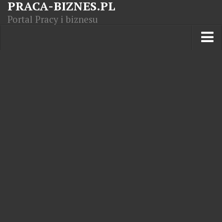
PRACA-BIZNES.PL
Portal Pracy i biznesu
Praca w kraju
Moja Firma
Artykuły
Opisy zawodów
Polska Gospodarka
Giełda światowa
Praca zagranicą
Kursy zawodowe
Kodeks