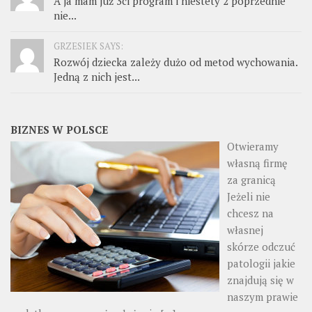
A ja mam już 3ci program i niestety 2 poprzednie
nie...
GRZESIEK SAYS:
Rozwój dziecka zależy dużo od metod wychowania.
Jedną z nich jest...
BIZNES W POLSCE
Otwieramy
własną firmę
za granicą
Jeżeli nie
chcesz na
własnej
skórze odczuć
patologii jakie
znajdują się w
naszym prawie