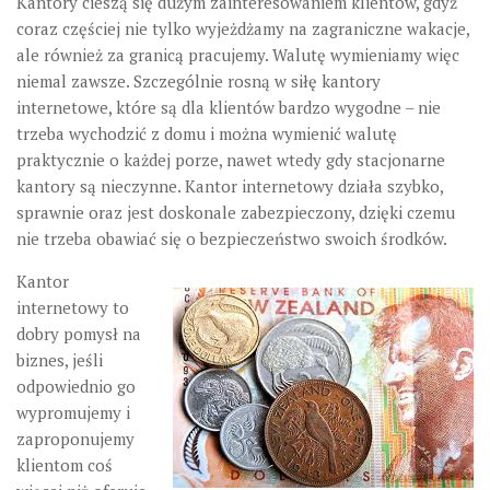
Kantory cieszą się dużym zainteresowaniem klientów, gdyż
coraz częściej nie tylko wyjeżdżamy na zagraniczne wakacje,
ale również za granicą pracujemy. Walutę wymieniamy więc
niemal zawsze. Szczególnie rosną w siłę kantory
internetowe, które są dla klientów bardzo wygodne – nie
trzeba wychodzić z domu i można wymienić walutę
praktycznie o każdej porze, nawet wtedy gdy stacjonarne
kantory są nieczynne. Kantor internetowy działa szybko,
sprawnie oraz jest doskonale zabezpieczony, dzięki czemu
nie trzeba obawiać się o bezpieczeństwo swoich środków.
Kantor
internetowy to
dobry pomysł na
biznes, jeśli
odpowiednio go
wypromujemy i
zaproponujemy
klientom coś