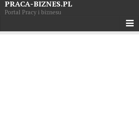
PRACA-BIZNES.PL
Portal Pracy i biznesu
Praca w kraju
Moja Firma
Artykuły
Opisy zawodów
Polska Gospodarka
Giełda światowa
Praca zagranicą
Kursy zawodowe
Kodeks