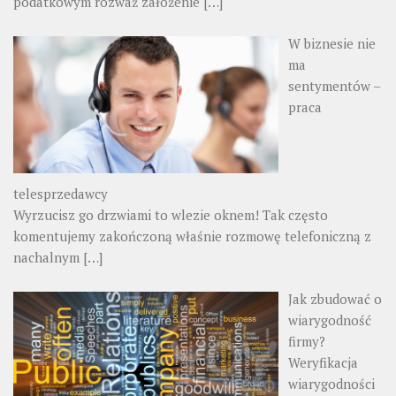
podatkowym rozważ założenie
[…]
W biznesie nie
ma
sentymentów –
praca
telesprzedawcy
Wyrzucisz go drzwiami to wlezie oknem! Tak często
komentujemy zakończoną właśnie rozmowę telefoniczną z
nachalnym
[…]
Jak zbudować o
wiarygodność
firmy?
Weryfikacja
wiarygodności