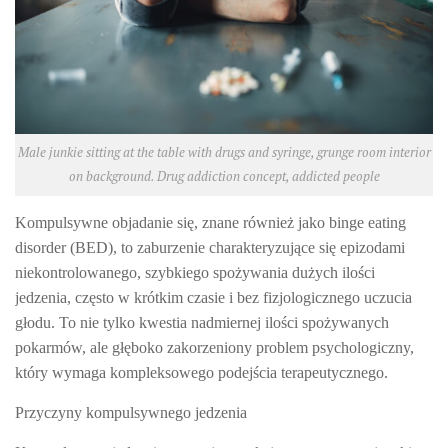
Male junkie sitting at the table with drugs and syringe, grunge room interior
on background. Drug addiction concept, addicted people
Kompulsywne objadanie się, znane również jako binge eating
disorder (BED), to zaburzenie charakteryzujące się epizodami
niekontrolowanego, szybkiego spożywania dużych ilości
jedzenia, często w krótkim czasie i bez fizjologicznego uczucia
głodu. To nie tylko kwestia nadmiernej ilości spożywanych
pokarmów, ale głęboko zakorzeniony problem psychologiczny,
który wymaga kompleksowego podejścia terapeutycznego.
Przyczyny kompulsywnego jedzenia