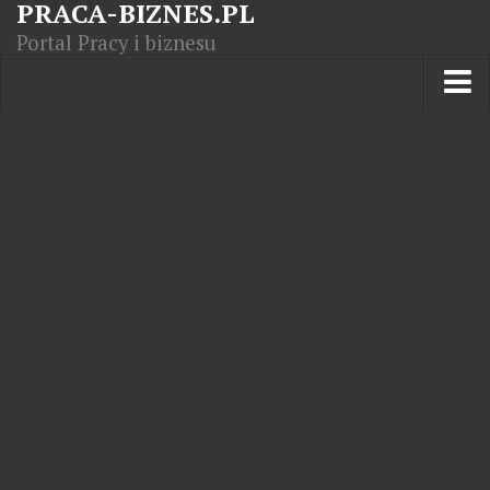
PRACA-BIZNES.PL
Portal Pracy i biznesu
Praca w kraju
Moja Firma
Artykuły
Opisy zawodów
Polska Gospodarka
Giełda światowa
Praca zagranicą
Kursy zawodowe
Kodeks