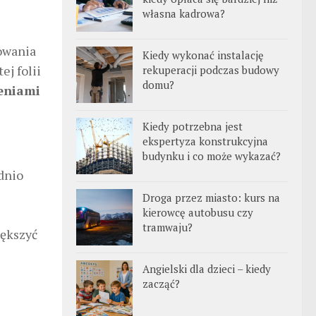
własna kadrowa?
owania
Kiedy wykonać instalację
j folii
rekuperacji podczas budowy
domu?
eniami
Kiedy potrzebna jest
ekspertyza konstrukcyjna
budynku i co może wykazać?
dnio
Droga przez miasto: kurs na
kierowcę autobusu czy
tramwaju?
iększyć
Angielski dla dzieci – kiedy
zacząć?