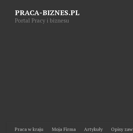
PRACA-BIZNES.PL
Portal Pracy i biznesu
Praca w kraju
Moja Firma
Artykuły
Opisy za