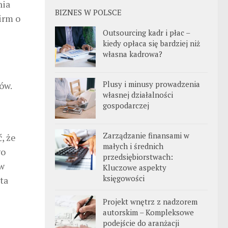
nia
BIZNES W POLSCE
irm o
Outsourcing kadr i płac –
kiedy opłaca się bardziej niż
własna kadrowa?
Plusy i minusy prowadzenia
ów.
własnej działalności
gospodarczej
Zarządzanie finansami w
, że
małych i średnich
go
przedsiębiorstwach:
 w
Kluczowe aspekty
księgowości
ta
Projekt wnętrz z nadzorem
autorskim – Kompleksowe
podejście do aranżacji