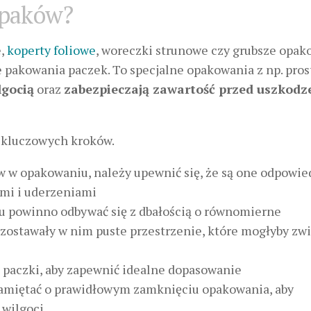
opaków?
e,
koperty foliowe
, woreczki strunowe czy grubsze opak
 pakowania paczek. To specjalne opakowania z np. proste
lgocią
oraz
zabezpieczają zawartość przed uszkodz
 kluczowych kroków.
 w opakowaniu, należy upewnić się, że są one odpowie
mi i uderzeniami
u powinno odbywać się z dbałością o równomierne
zostawały w nim puste przestrzenie, które mogłyby zw
 paczki, aby zapewnić idealne dopasowanie
pamiętać o prawidłowym zamknięciu opakowania, aby
 wilgoci