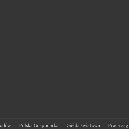
wodów
Polska Gospodarka
Giełda światowa
Praca zag