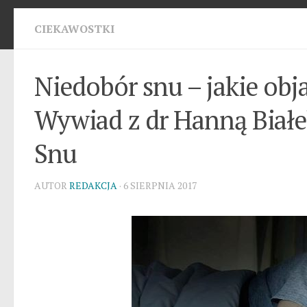
CIEKAWOSTKI
Niedobór snu – jakie ob
Wywiad z dr Hanną Białe
Snu
AUTOR
REDAKCJA
· 6 SIERPNIA 2017