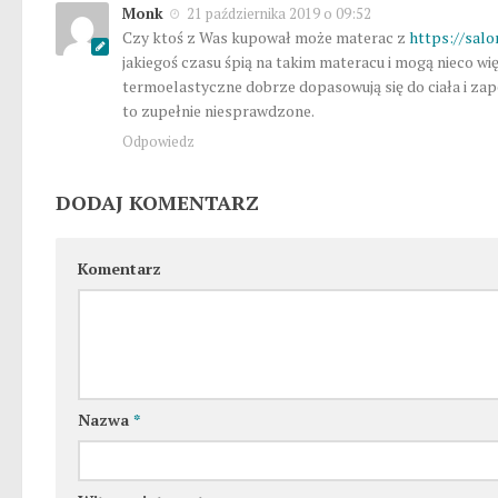
Monk
21 października 2019 o 09:52
Czy ktoś z Was kupował może materac z
https://sal
jakiegoś czasu śpią na takim materacu i mogą nieco w
termoelastyczne dobrze dopasowują się do ciała i zape
to zupełnie niesprawdzone.
Odpowiedz
DODAJ KOMENTARZ
Komentarz
Nazwa
*