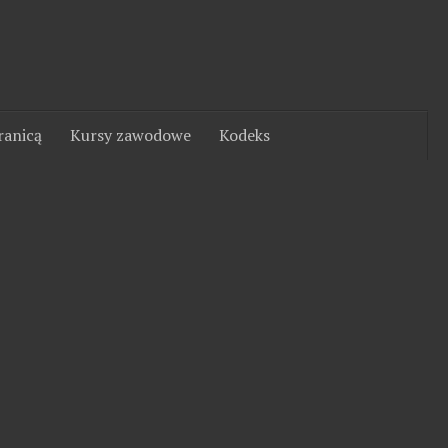
ranicą
Kursy zawodowe
Kodeks