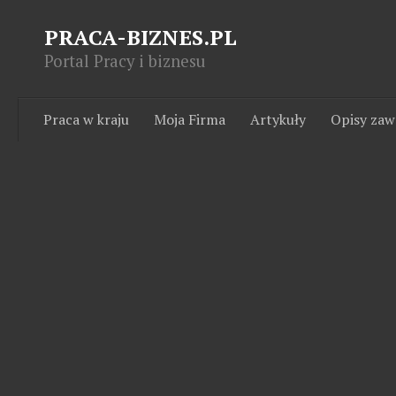
PRACA-BIZNES.PL
Portal Pracy i biznesu
Praca w kraju
Moja Firma
Artykuły
Opisy za