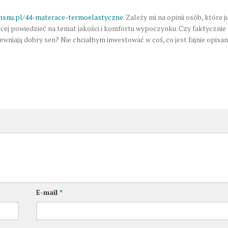
onsnu.pl/44-materace-termoelastyczne
. Zależy mi na opinii osób, które j
ięcej powiedzieć na temat jakości i komfortu wypoczynku. Czy faktyczni
wniają dobry sen? Nie chciałbym inwestować w coś, co jest fajnie opisane
E-mail
*