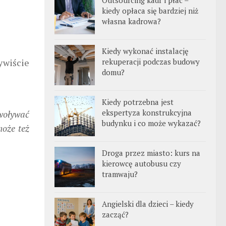
Outsourcing kadr i płac –
kiedy opłaca się bardziej niż
własna kadrowa?
Kiedy wykonać instalację
ywiście
rekuperacji podczas budowy
domu?
Kiedy potrzebna jest
ekspertyza konstrukcyjna
ywoływać
budynku i co może wykazać?
może też
Droga przez miasto: kurs na
kierowcę autobusu czy
tramwaju?
Angielski dla dzieci – kiedy
zacząć?