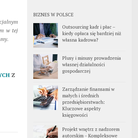
BIZNES W POLSCE
ecjalnym
Outsourcing kadr i płac –
em w tej
kiedy opłaca się bardziej niż
amy
.
własna kadrowa?
Plusy i minusy prowadzenia
własnej działalności
gospodarczej
YCH
Z
Zarządzanie finansami w
małych i średnich
przedsiębiorstwach:
Kluczowe aspekty
księgowości
Projekt wnętrz z nadzorem
autorskim – Kompleksowe