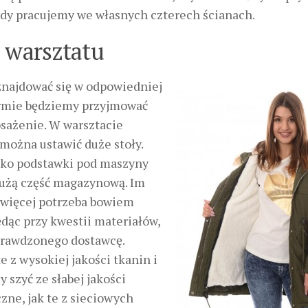
gdy pracujemy we własnych czterech ścianach.
a warsztatu
znajdować się w odpowiedniej
firmie będziemy przyjmować
osażenie. W warsztacie
można ustawić duże stoły.
ako podstawki pod maszyny
dużą część magazynową. Im
m więcej potrzeba bowiem
ędąc przy kwestii materiałów,
prawdzonego dostawcę.
 z wysokiej jakości tkanin i
y szyć ze słabej jakości
zne, jak te z sieciowych