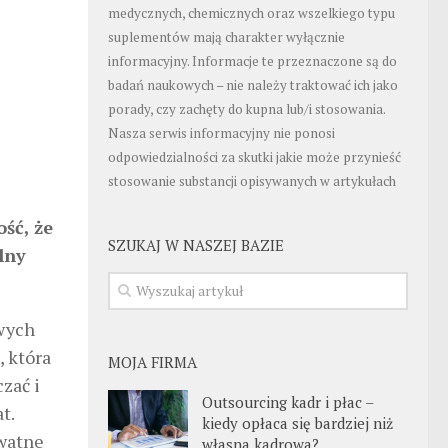
medycznych, chemicznych oraz wszelkiego typu
suplementów mają charakter wyłącznie
informacyjny. Informacje te przeznaczone są do
badań naukowych – nie należy traktować ich jako
porady, czy zachęty do kupna lub/i stosowania.
Nasza serwis informacyjny nie ponosi
odpowiedzialności za skutki jakie może przynieść
stosowanie substancji opisywanych w artykułach
ść, że
SZUKAJ W NASZEJ BAZIE
lny
owych
, która
MOJA FIRMA
zać i
Outsourcing kadr i płac –
t.
kiedy opłaca się bardziej niż
ywatne
własna kadrowa?