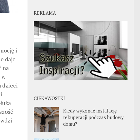
REKLAMA
mocję i
ie daje
ć na
e w
 dzieci
i
CIEKAWOSTKI
służą
Kiedy wykonać instalację
szość
rekuperacji podczas budowy
awdzi
domu?