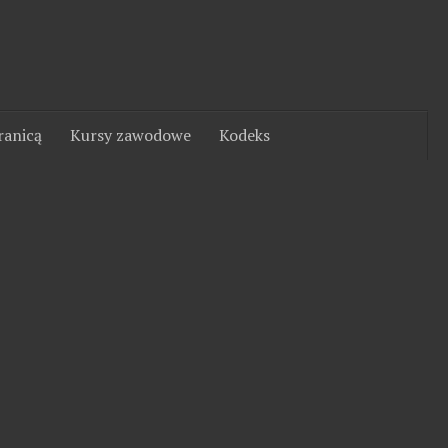
ranicą
Kursy zawodowe
Kodeks