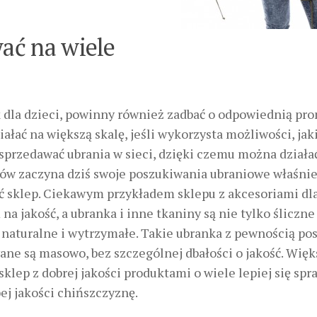
ać na wiele
k dla dzieci, powinny również zadbać o odpowiednią pro
łać na większą skalę, jeśli wykorzysta możliwości, jak
sprzedawać ubrania w sieci, dzięki czemu można działa
entów zaczyna dziś swoje poszukiwania ubraniowe właśni
 sklep. Ciekawym przykładem sklepu z akcesoriami dla
a jakość, a ubranka i inne tkaniny są nie tylko śliczne 
h naturalne i wytrzymałe. Takie ubranka z pewnością po
ane są masowo, bez szczególnej dbałości o jakość. Więk
sklep z dobrej jakości produktami o wiele lepiej się spr
bej jakości chińszczyznę.