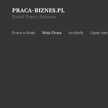
PRACA-BIZNES.PL
Portal Pracy i biznesu
Praca w kraju
Moja Firma
Artykuły
Opisy za