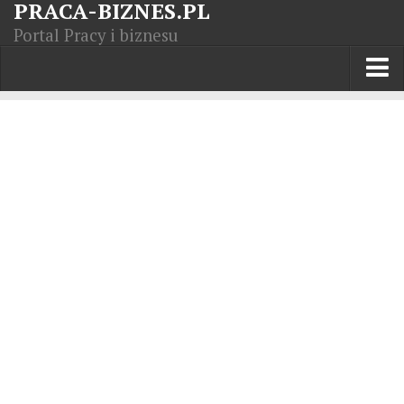
PRACA-BIZNES.PL
Portal Pracy i biznesu
Praca w kraju
Moja Firma
Artykuły
Opisy zawodów
Polska Gospodarka
Giełda światowa
Praca zagranicą
Kursy zawodowe
Kodeks