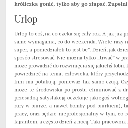
króliczka gonić, tylko aby go złapać. Zupełn
Urlop
Urlop to coś, na co czeka się cały rok. A jak już
same wymagania, co do weekendu. Wiele razy na
super, a poniedziałek to jest be”. Dzień, jak dzi
sposób stresować. Nie można tylko „trwać” w pr
może prowadzić do rozwinięcia się jakichś fobii
powiedzieć na temat człowieka, który przychodzi c
Inni mu potakują, ponieważ tak samo czują. Cz
może te środowiska po prostu eliminować z dro
przesadną satysfakcją oczekuje jakiegoś wolne
rury w biurze, a nawet bomby pod biurkiem), ta
pracy, oraz będzie nieprofesjonalny w tym, co r
fajrantem, a często dzień z nocą. Taki pracownik