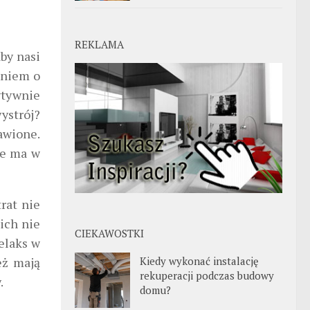
REKLAMA
by nasi
eniem o
ytywnie
ystrój?
awione.
ie ma w
rat nie
ich nie
CIEKAWOSTKI
Relaks w
Kiedy wykonać instalację
eż mają
rekuperacji podczas budowy
.
domu?