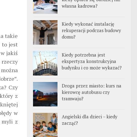
własna kadrowa?
Kiedy wykonać instalację
rekuperacji podczas budowy
ma takie
domu?
to jest
 w jakiś
Kiedy potrzebna jest
 rzeczy
ekspertyza konstrukcyjna
budynku i co może wykazać?
o można
dobrze”.
Droga przez miasto: kurs na
za? Czy
kierowcę autobusu czy
który z
tramwaju?
kniętej
błędy w
Angielski dla dzieci – kiedy
 myli z
zacząć?