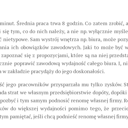
nut. Średnia praca trwa 8 godzin. Co zatem zrobić, a
li się tym, co do nich należy, a nie np. wyłącznie myśl
 nietypowe. Sam wystrój wnętrza np. biura, może poz
nia ich obowiązków zawodowych. Jaki to może być w
 zapoznać się z propozycjami, które są na niej przedst
cznie poprawić zawodową wydajność całego biura. I, n
w zakładzie pracydąży do jego doskonałości.
ość jego pracowników przysparzała mu tylko zysków. St
łada strat we własnym przedsiębiorstwie dopóty, dopóki 
ich pozbyć i tym samym podnosić renomę własnej firmy. 
ików do większej wydajności pomimo tego, że przeci
tym pamiętać, jeśli chcą podnieść renomę własnej firmy