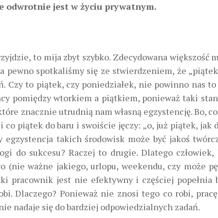
ie odwrotnie jest w życiu prywatnym.
 przyjdzie, to mija zbyt szybko. Zdecydowana większość 
 pewno spotkaliśmy się ze stwierdzeniem, że „piątek 
eń. Czy to piątek, czy poniedziałek, nie powinno nas to
acy pomiędzy wtorkiem a piątkiem, ponieważ taki stan
, które znacznie utrudnią nam własną egzystencję. Bo, c
o piątek do baru i swoiście jęczy: „o, już piątek, jak 
y egzystencja takich środowisk może być jakoś twórc
gi do sukcesu? Raczej to drugie. Dlatego człowiek, 
go (nie ważne jakiego, urlopu, weekendu, czy może pę
ki pracownik jest nie efektywny i częściej popełnia 
obi. Dlaczego? Ponieważ nie znosi tego co robi, pracę
 nie nadaje się do bardziej odpowiedzialnych zadań.