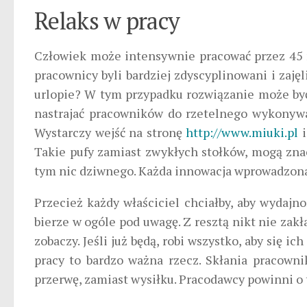
Relaks w pracy
Człowiek może intensywnie pracować przez 45 mi
pracownicy byli bardziej zdyscyplinowani i zaję
urlopie? W tym przypadku rozwiązanie może być
nastrajać pracowników do rzetelnego wykonywa
Wystarczy wejść na stronę
http://www.miuki.pl
i
Takie pufy zamiast zwykłych stołków, mogą zna
tym nic dziwnego. Każda innowacja wprowadzona 
Przecież każdy właściciel chciałby, aby wydajn
bierze w ogóle pod uwagę. Z resztą nikt nie zak
zobaczy. Jeśli już będą, robi wszystko, aby się 
pracy to bardzo ważna rzecz. Skłania pracown
przerwę, zamiast wysiłku. Pracodawcy powinni o 