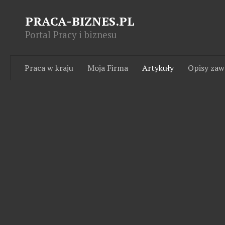
PRACA-BIZNES.PL
Portal Pracy i biznesu
Praca w kraju
Moja Firma
Artykuły
Opisy za