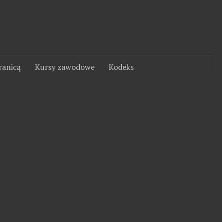
ranicą
Kursy zawodowe
Kodeks