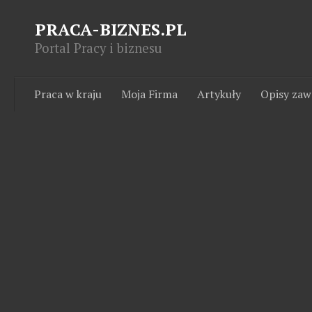
PRACA-BIZNES.PL
Portal Pracy i biznesu
Praca w kraju
Moja Firma
Artykuły
Opisy za