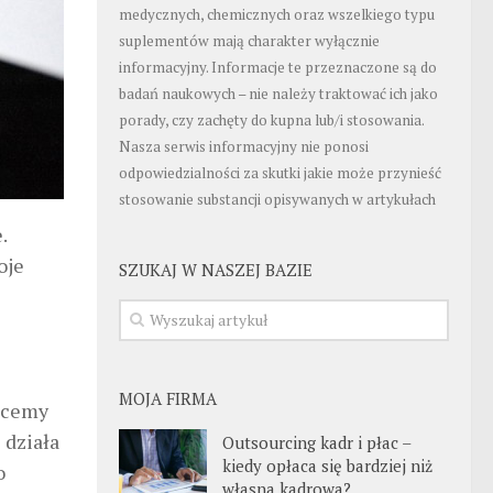
medycznych, chemicznych oraz wszelkiego typu
suplementów mają charakter wyłącznie
informacyjny. Informacje te przeznaczone są do
badań naukowych – nie należy traktować ich jako
porady, czy zachęty do kupna lub/i stosowania.
Nasza serwis informacyjny nie ponosi
odpowiedzialności za skutki jakie może przynieść
stosowanie substancji opisywanych w artykułach
.
oje
SZUKAJ W NASZEJ BAZIE
MOJA FIRMA
chcemy
 działa
Outsourcing kadr i płac –
kiedy opłaca się bardziej niż
o
własna kadrowa?