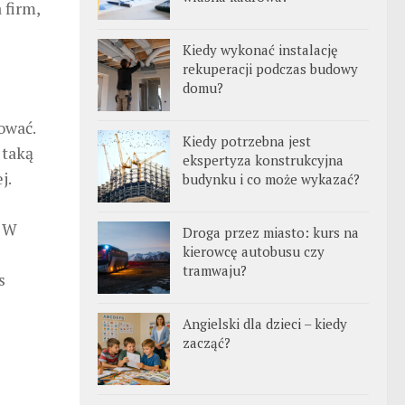
 firm,
Kiedy wykonać instalację
rekuperacji podczas budowy
domu?
ować.
Kiedy potrzebna jest
 taką
ekspertyza konstrukcyjna
j.
budynku i co może wykazać?
. W
Droga przez miasto: kurs na
kierowcę autobusu czy
tramwaju?
s
Angielski dla dzieci – kiedy
zacząć?