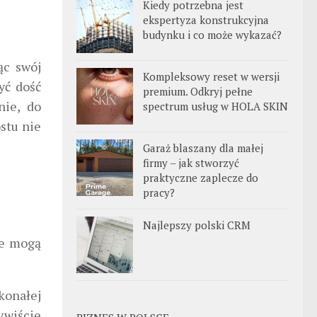
Kiedy potrzebna jest
ekspertyza konstrukcyjna
budynku i co może wykazać?
ąc swój
Kompleksowy reset w wersji
yć dość
premium. Odkryj pełne
nie, do
spectrum usług w HOLA SKIN
stu nie
Garaż blaszany dla małej
firmy – jak stworzyć
praktyczne zaplecze do
pracy?
Najlepszy polski CRM
ie mogą
skonałej
ywiście