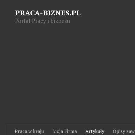
PRACA-BIZNES.PL
Portal Pracy i biznesu
Praca w kraju
Moja Firma
Artykuły
Opisy za