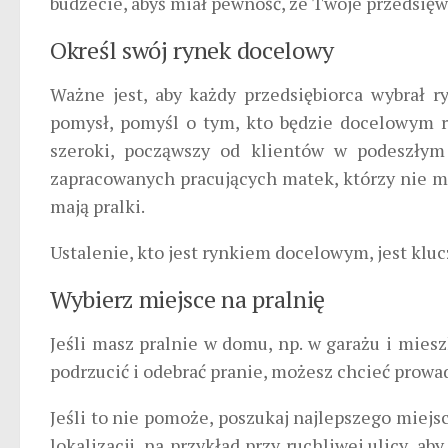
budżecie, abyś miał pewność, że Twoje przedsięw
Określ swój rynek docelowy
Ważne jest, aby każdy przedsiębiorca wybrał r
pomysł, pomyśl o tym, kto będzie docelowym r
szeroki, począwszy od klientów w podeszłym
zapracowanych pracujących matek, którzy nie maj
mają pralki.
Ustalenie, kto jest rynkiem docelowym, jest kluc
Wybierz miejsce na pralnię
Jeśli masz pralnie w domu, np. w garażu i miesz
podrzucić i odebrać pranie, możesz chcieć prowa
Jeśli to nie pomoże, poszukaj najlepszego miejsc
lokalizacji, na przykład przy ruchliwej ulicy, 