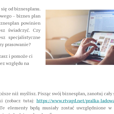
się od biznesplanu.
owego – biznes plan
iznesplan powinien
esz świadczyć. Czy
sz specjalistyczne
czy prasowanie?
zasz i pomoże ci
bez względu na
ższe niż myślisz. Pisząc swój biznesplan, zanotuj cały 
ki (zobacz tutaj:
https://www.rtvagd.net/pralka-ladow
ne. Te elementy będą musiały zostać uwzględnione 