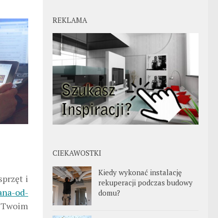
REKLAMA
CIEKAWOSTKI
Kiedy wykonać instalację
sprzęt i
rekuperacji podczas budowy
ana-od-
domu?
w Twoim