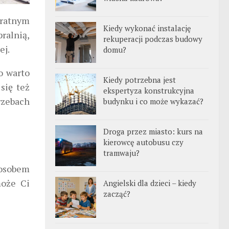
tratnym
Kiedy wykonać instalację
ralnią,
rekuperacji podczas budowy
ej.
domu?
o warto
Kiedy potrzebna jest
się też
ekspertyza konstrukcyjna
rzebach
budynku i co może wykazać?
Droga przez miasto: kurs na
kierowcę autobusu czy
tramwaju?
posobem
może Ci
Angielski dla dzieci – kiedy
zacząć?