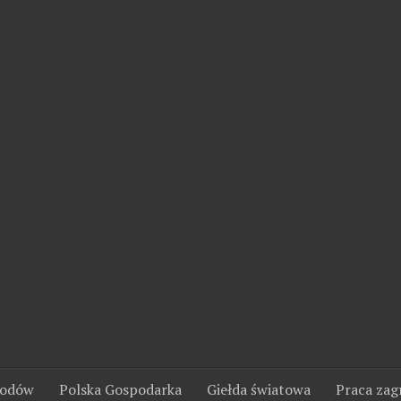
wodów
Polska Gospodarka
Giełda światowa
Praca zag