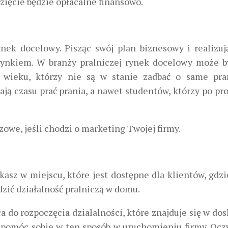
zięcie będzie opłacalne finansowo.
ynek docelowy. Pisząc swój plan biznesowy i realizuj
ynkiem. W branży pralniczej rynek docelowy może b
 wieku, którzy nie są w stanie zadbać o same pra
ą czasu prać prania, a nawet studentów, którzy po pro
zowe, jeśli chodzi o marketing Twojej firmy.
kasz w miejscu, które jest dostępne dla klientów, gdz
dzić działalność pralniczą w domu.
a do rozpoczęcia działalności, które znajduje się w do
aby pomóc sobie w ten sposób w uruchomieniu firmy. Ocz