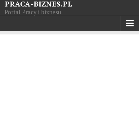
PRACA-BIZNES.PL
Portal Pracy i biznesu
Praca w kraju
Moja Firma
Artykuły
Opisy zawodów
Polska Gospodarka
Giełda światowa
Praca zagranicą
Kursy zawodowe
Kodeks