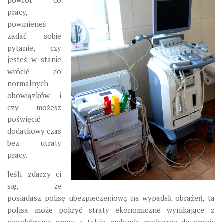
powrót do
pracy,
powinieneś
zadać sobie
pytanie, czy
jesteś w stanie
wrócić do
normalnych
obowiązków i
czy możesz
poświęcić
dodatkowy czas
bez utraty
pracy.
Jeśli zdarzy ci
się, że
posiadasz polisę ubezpieczeniową na wypadek obrażeń, ta
polisa może pokryć straty ekonomiczne wynikające z
nieodebranej pracy, a także rachunki medyczne do granic