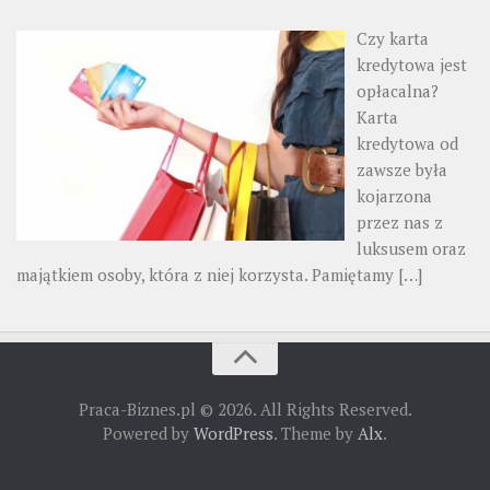
Czy karta
kredytowa jest
opłacalna?
Karta
kredytowa od
zawsze była
kojarzona
przez nas z
luksusem oraz
majątkiem osoby, która z niej korzysta. Pamiętamy
[…]
Praca-Biznes.pl © 2026. All Rights Reserved.
Powered by
WordPress
. Theme by
Alx
.