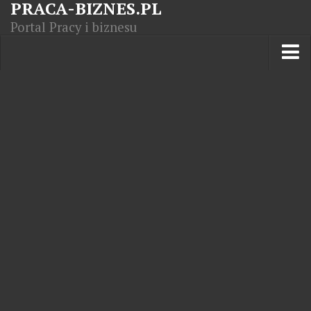
PRACA-BIZNES.PL
Portal Pracy i biznesu
Praca w kraju
Moja Firma
Artykuły
Opisy zawodów
Polska Gospodarka
Giełda światowa
Praca zagranicą
Kursy zawodowe
Kodeks