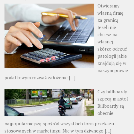
Otwieramy
własną firmę
za granicą
Jeżeli nie
chcesz na
własnej
skórze odczuć
patologii jakie
znajdują się w
naszym prawie
podatkowym rozważ założenie
[…]
Czy billboardy
szpecą miasto?
Billboardy są
obecnie
najpopularniejszą spośród wszystkich form przekazu
stosowanych w marketingu. Nic w tym dziwnego
[…]