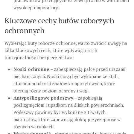
pracowników pracujących na zewnątrz lub w warunkach
wysokiej temperatury.
Kluczowe cechy butów roboczych
ochronnych
Wybierając buty robocze ochronne, warto zwrócić uwagę na
kilka kluczowych cech, które wpływają na ich
funkcjonalność i bezpieczeństwo:
Noski ochronne
– zabezpieczają palce przed urazami
mechanicznymi. Noski mogą być wykonane ze stali,
aluminium lub materiałów kompozytowych, które
oferują różny poziom ochrony i wagi.
Antypoślizgowe podeszwy
– zapobiegają
poślizgnięciom i upadkom na śliskich powierzchniach.
Podeszwy powinny być wykonane z trwałych
materiałów, które zapewniają dobrą przyczepność w
różnych warunkach.
Wodoodporność
– chroni stopy przed wilgocią i wodą,