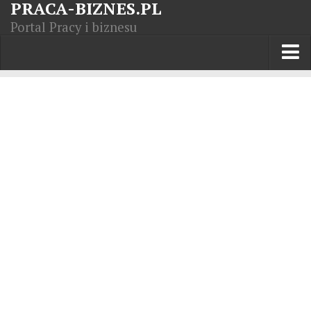
PRACA-BIZNES.PL
Portal Pracy i biznesu
Praca w kraju
Moja Firma
Artykuły
Opisy zawodów
Polska Gospodarka
Giełda światowa
Praca zagranicą
Kursy zawodowe
Kodeks