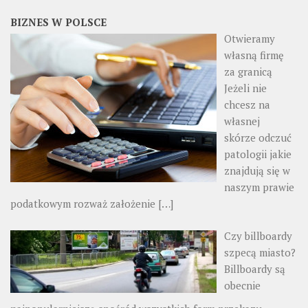
BIZNES W POLSCE
Otwieramy
własną firmę
za granicą
Jeżeli nie
chcesz na
własnej
skórze odczuć
patologii jakie
znajdują się w
naszym prawie
podatkowym rozważ założenie
[…]
Czy billboardy
szpecą miasto?
Billboardy są
obecnie