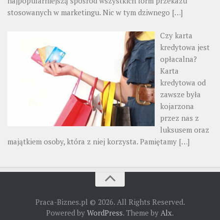
najpopularniejszą spośród wszystkich form przekazu
stosowanych w marketingu. Nic w tym dziwnego
[…]
Czy karta
kredytowa jest
opłacalna?
Karta
kredytowa od
zawsze była
kojarzona
przez nas z
luksusem oraz
majątkiem osoby, która z niej korzysta. Pamiętamy
[…]
Praca-Biznes.pl © 2026. All Rights Reserved.
Powered by
WordPress
. Theme by
Alx
.