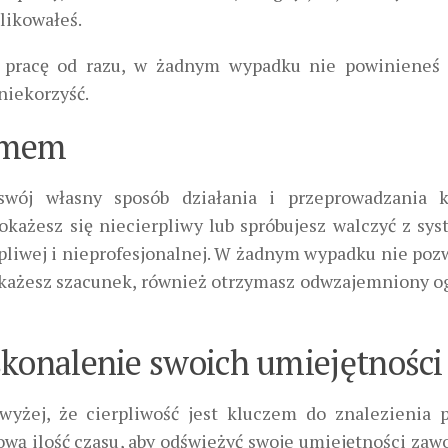
plikowałeś.
ć pracę od razu, w żadnym wypadku nie powinieneś 
niekorzyść.
temem
ój własny sposób działania i przeprowadzania k
każesz się niecierpliwy lub spróbujesz walczyć z sy
pliwej i nieprofesjonalnej. W żadnym wypadku nie pozw
y okażesz szacunek, również otrzymasz odwzajemniony 
skonalenie swoich umiejętności
yżej, że cierpliwość jest kluczem do znalezienia 
ą ilość czasu, aby odświeżyć swoje umiejętności zaw