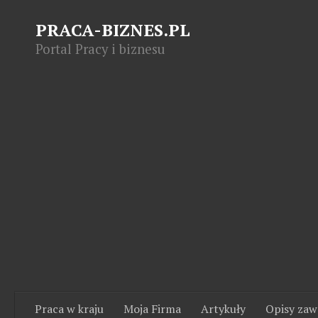
PRACA-BIZNES.PL
Portal Pracy i biznesu
Praca w kraju
Moja Firma
Artykuły
Opisy za