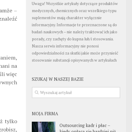
Uwaga! Wszystkie artykuły dotyczące produktów
tamże –
medycznych, chemicznych oraz wszelkiego typu
 znaleźć
suplementów mają charakter wyłącznie
informacyjny. Informacje te przeznaczone są do
badań naukowych – nie należy traktować ich jako
porady, czy zachęty do kupna lub/i stosowania.
Nasza serwis informacyjny nie ponosi
odpowiedzialności za skutki jakie może przynieść
waniem,
stosowanie substancji opisywanych w artykułach
nani na
śli więc
SZUKAJ W NASZEJ BAZIE
tywnych
MOJA FIRMA
ż tylko
Outsourcing kadr i płac –
zrobisz,
kiedy opłaca się bardziej niż