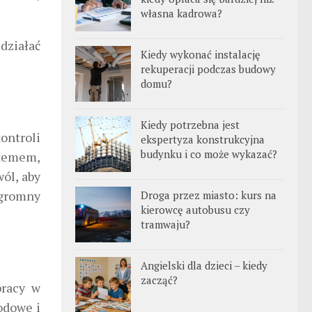
własna kadrowa?
działać
Kiedy wykonać instalację
rekuperacji podczas budowy
domu?
Kiedy potrzebna jest
ontroli
ekspertyza konstrukcyjna
budynku i co może wykazać?
stemem,
ól, aby
ogromny
Droga przez miasto: kurs na
kierowcę autobusu czy
tramwaju?
Angielski dla dzieci – kiedy
zacząć?
pracy w
odowe i