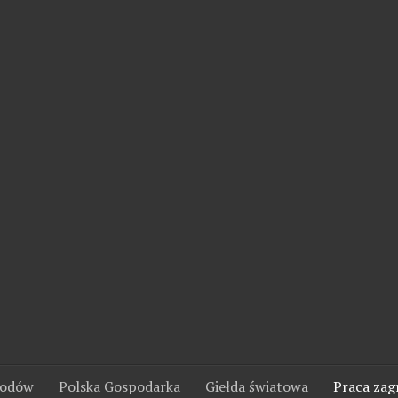
wodów
Polska Gospodarka
Giełda światowa
Praca zag