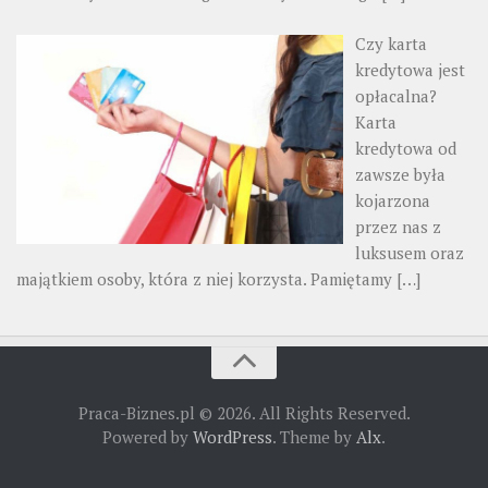
Czy karta
kredytowa jest
opłacalna?
Karta
kredytowa od
zawsze była
kojarzona
przez nas z
luksusem oraz
majątkiem osoby, która z niej korzysta. Pamiętamy
[…]
Praca-Biznes.pl © 2026. All Rights Reserved.
Powered by
WordPress
. Theme by
Alx
.