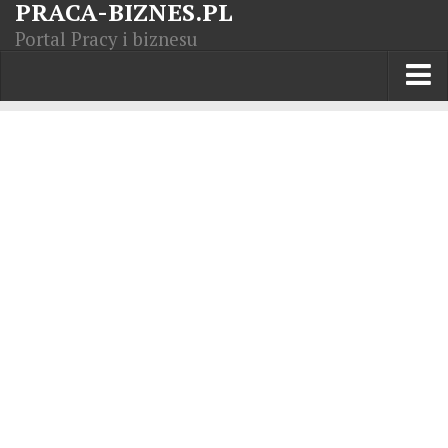
PRACA-BIZNES.PL
Portal Pracy i biznesu
Praca w kraju
Moja Firma
Artykuły
Opisy zawodów
Polska Gospodarka
Giełda światowa
Praca zagranicą
Kursy zawodowe
Kodeks