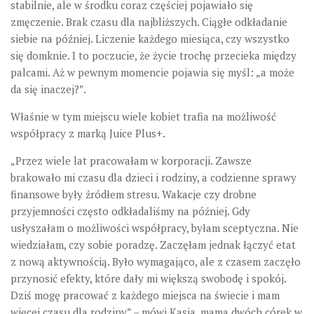
stabilnie, ale w środku coraz częściej pojawiało się
zmęczenie. Brak czasu dla najbliższych. Ciągłe odkładanie
siebie na później. Liczenie każdego miesiąca, czy wszystko
się domknie. I to poczucie, że życie trochę przecieka między
palcami. Aż w pewnym momencie pojawia się myśl: „a może
da się inaczej?”.
Właśnie w tym miejscu wiele kobiet trafia na możliwość
współpracy z marką Juice Plus+.
„Przez wiele lat pracowałam w korporacji. Zawsze
brakowało mi czasu dla dzieci i rodziny, a codzienne sprawy
finansowe były źródłem stresu. Wakacje czy drobne
przyjemności często odkładaliśmy na później. Gdy
usłyszałam o możliwości współpracy, byłam sceptyczna. Nie
wiedziałam, czy sobie poradzę. Zaczęłam jednak łączyć etat
z nową aktywnością. Było wymagająco, ale z czasem zaczęło
przynosić efekty, które dały mi większą swobodę i spokój.
Dziś mogę pracować z każdego miejsca na świecie i mam
więcej czasu dla rodziny” – mówi Kasia, mama dwóch córek w